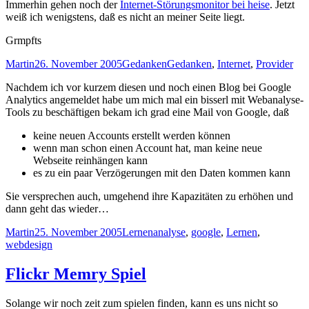
Immerhin gehen noch der
Internet-Störungsmonitor bei heise
. Jetzt
weiß ich wenigstens, daß es nicht an meiner Seite liegt.
Grmpfts
Autor
Veröffentlicht
Kategorien
Schlagwörter
Martin
26. November 2005
Gedanken
Gedanken
,
Internet
,
Provider
am
Nachdem ich vor kurzem diesen und noch einen Blog bei Google
Analytics angemeldet habe um mich mal ein bisserl mit Webanalyse-
Tools zu beschäftigen bekam ich grad eine Mail von Google, daß
keine neuen Accounts erstellt werden können
wenn man schon einen Account hat, man keine neue
Webseite reinhängen kann
es zu ein paar Verzögerungen mit den Daten kommen kann
Sie versprechen auch, umgehend ihre Kapazitäten zu erhöhen und
dann geht das wieder…
Autor
Veröffentlicht
Kategorien
Schlagwörter
Martin
25. November 2005
Lernen
analyse
,
google
,
Lernen
,
am
webdesign
Flickr Memry Spiel
Solange wir noch zeit zum spielen finden, kann es uns nicht so