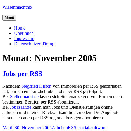
Zum
Wissenmachtnix
Inhalt
springen
Menü
Home
Über mich
Impressum
Datenschutzerklärung
Monat:
November 2005
Jobs per RSS
Nachdem
Siegfried Hirsch
von Immobilien per RSS geschrieben
hat, bin ich erst kürzlich über Jobs per RSS gestolpert.
Bei
Stellenmarkt.de
lassen sich Stellenanzeigen von Firmen nach
bestimmten Berufen per RSS abonnieren.
Bei
Jobazaar.de
kann man Jobs und Dienstleistungen online
anbieten und in einer Rückwärtsauktion zuteilen. Die Angebote
lassen sich auch per RSS regional bezogen abonnieren.
Autor
Veröffentlicht
Kategorien
Schlagwörter
Martin
30. November 2005
Arbeiten
RSS
,
social-software