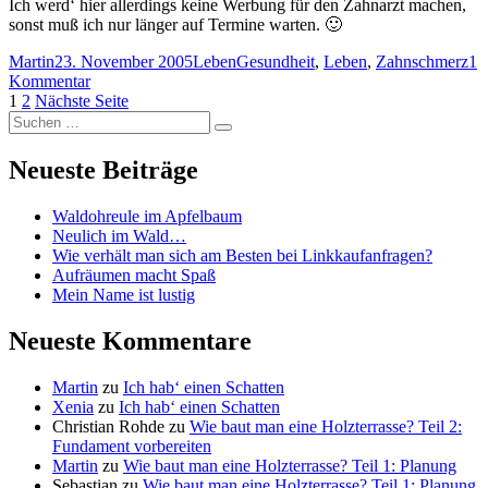
Ich werd‘ hier allerdings keine Werbung für den Zahnarzt machen,
sonst muß ich nur länger auf Termine warten. 🙂
Autor
Veröffentlicht
Kategorien
Schlagwörter
Martin
23. November 2005
Leben
Gesundheit
,
Leben
,
Zahnschmerz
1
am
zu
Kommentar
Seitennummerierung
Seite
Seite
Zahnschmerzen,
1
2
Nächste Seite
Suchen
die
der
Suchen
nach:
zweite…
Beiträge
Neueste Beiträge
Waldohreule im Apfelbaum
Neulich im Wald…
Wie verhält man sich am Besten bei Linkkaufanfragen?
Aufräumen macht Spaß
Mein Name ist lustig
Neueste Kommentare
Martin
zu
Ich hab‘ einen Schatten
Xenia
zu
Ich hab‘ einen Schatten
Christian Rohde
zu
Wie baut man eine Holzterrasse? Teil 2:
Fundament vorbereiten
Martin
zu
Wie baut man eine Holzterrasse? Teil 1: Planung
Sebastian
zu
Wie baut man eine Holzterrasse? Teil 1: Planung