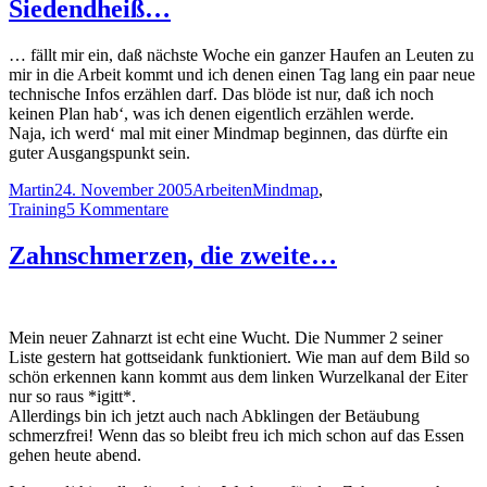
Siedendheiß…
… fällt mir ein, daß nächste Woche ein ganzer Haufen an Leuten zu
mir in die Arbeit kommt und ich denen einen Tag lang ein paar neue
technische Infos erzählen darf. Das blöde ist nur, daß ich noch
keinen Plan hab‘, was ich denen eigentlich erzählen werde.
Naja, ich werd‘ mal mit einer Mindmap beginnen, das dürfte ein
guter Ausgangspunkt sein.
Autor
Veröffentlicht
Kategorien
Schlagwörter
Martin
24. November 2005
Arbeiten
Mindmap
,
am
zu
Training
5 Kommentare
Siedendheiß…
Zahnschmerzen, die zweite…
Mein neuer Zahnarzt ist echt eine Wucht. Die Nummer 2 seiner
Liste gestern hat gottseidank funktioniert. Wie man auf dem Bild so
schön erkennen kann kommt aus dem linken Wurzelkanal der Eiter
nur so raus *igitt*.
Allerdings bin ich jetzt auch nach Abklingen der Betäubung
schmerzfrei! Wenn das so bleibt freu ich mich schon auf das Essen
gehen heute abend.