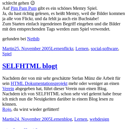
schlecht gehen 😉
Auf
Pim Pam Pum
gibt es ein schönes Memry Spiel.
Ja, du hast richtig gelesen, es heißt Memry, weil die Bilder kommen
ja alle von Flickr, und da fehlt ja auch ein Buchstabe!
Zum Starten einfach irgendeinen Begriff eingeben und die Bilder
mit den entsprechenden Tags werden zum Spiel verwendet.
gefunden bei
Netbib
Autor
Veröffentlicht
Kategorien
Schlagwörter
Martin
25. November 2005
Lernen
flickr
,
Lernen
,
social-software
,
am
Spiel
SELFHTML blogt
Nachdem der von mir sehr geschätzte Stefan Münz die Arbeit für
sein
HTML Dokumentationsprojekt
mehr oder weniger an einen
Verein
abgegeben hat, führt dieser Verein nun einen Blog.
Nachdem ich von SELFHTML schon sehr viel gelernt habe freue
ich mich nun die Neuigkeiten darüber in einem Blog lesen zu
können.
Rojo
, du wirst wieder gefüttert!
Autor
Veröffentlicht
Kategorien
Schlagwörter
Martin
24. November 2005
Lernen
blog
,
Lernen
,
webdesign
am