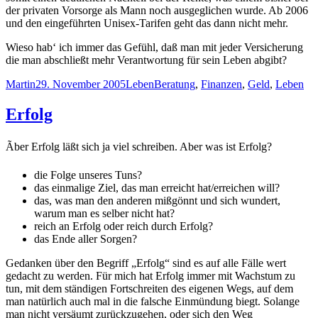
der privaten Vorsorge als Mann noch ausgeglichen wurde. Ab 2006
und den eingeführten Unisex-Tarifen geht das dann nicht mehr.
Wieso hab‘ ich immer das Gefühl, daß man mit jeder Versicherung
die man abschließt mehr Verantwortung für sein Leben abgibt?
Autor
Veröffentlicht
Kategorien
Schlagwörter
Martin
29. November 2005
Leben
Beratung
,
Finanzen
,
Geld
,
Leben
am
Erfolg
Ãber Erfolg läßt sich ja viel schreiben. Aber was ist Erfolg?
die Folge unseres Tuns?
das einmalige Ziel, das man erreicht hat/erreichen will?
das, was man den anderen mißgönnt und sich wundert,
warum man es selber nicht hat?
reich an Erfolg oder reich durch Erfolg?
das Ende aller Sorgen?
Gedanken über den Begriff „Erfolg“ sind es auf alle Fälle wert
gedacht zu werden. Für mich hat Erfolg immer mit Wachstum zu
tun, mit dem ständigen Fortschreiten des eigenen Wegs, auf dem
man natürlich auch mal in die falsche Einmündung biegt. Solange
man nicht versäumt zurückzugehen, oder sich den Weg