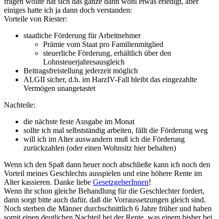
fragen wollte hat sich das ganze dann wohl etwas erledigt, aber
einiges hatte ich ja dann doch verstanden:
Vorteile von Riester:
staatliche Förderung für Arbeitnehmer
Prämie vom Staat pro Familienmitglied
steuerliche Förderung, erhältlich über den
Lohnsteuerjahresausgleich
Beitragsfreistellung jederzeit möglich
ALGII sicher, d.h. im HarzIV-Fall bleibt das eingezahlte
Vermögen unangetastet
Nachteile:
die nächste feste Ausgabe im Monat
sollte ich mal selbstständig arbeiten, fällt die Förderung weg
will ich im Alter auswandern muß ich die Förderung
zurückzahlen (oder einen Wohnsitz hier behalten)
Wenn ich den Spaß dann heuer noch abschließe kann ich noch den
Vorteil meines Geschlechts ausspielen und eine höhere Rente im
Alter kassieren. Danke liebe
GesetzgeberInnen
!
Wenn ihr schon gleiche Behandlung für die Geschlechter fordert,
dann sorgt bitte auch dafür, daß die Vorraussetzungen gleich sind.
Noch sterben die Männer durchschnittlich 6 Jahre früher und haben
somit einen deutlichen Nachteil bei der Rente, was einem bisher bei