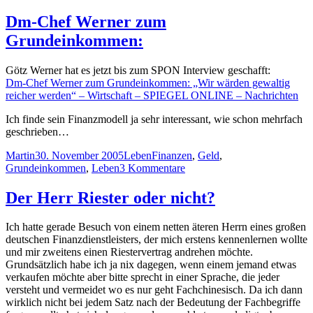
am
Dm-Chef Werner zum
Grundeinkommen:
Götz Werner hat es jetzt bis zum SPON Interview geschafft:
Dm-Chef Werner zum Grundeinkommen: „Wir wärden gewaltig
reicher werden“ – Wirtschaft – SPIEGEL ONLINE – Nachrichten
Ich finde sein Finanzmodell ja sehr interessant, wie schon mehrfach
geschrieben…
Autor
Veröffentlicht
Kategorien
Schlagwörter
Martin
30. November 2005
Leben
Finanzen
,
Geld
,
am
zu
Grundeinkommen
,
Leben
3 Kommentare
Dm-
Chef
Der Herr Riester oder nicht?
Werner
zum
Ich hatte gerade Besuch von einem netten äteren Herrn eines großen
Grundeinkommen:
deutschen Finanzdienstleisters, der mich erstens kennenlernen wollte
und mir zweitens einen Riestervertrag andrehen möchte.
Grundsätzlich habe ich ja nix dagegen, wenn einem jemand etwas
verkaufen möchte aber bitte sprecht in einer Sprache, die jeder
versteht und vermeidet wo es nur geht Fachchinesisch. Da ich dann
wirklich nicht bei jedem Satz nach der Bedeutung der Fachbegriffe