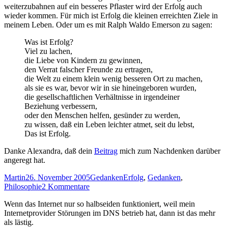
weiterzubahnen auf ein besseres Pflaster wird der Erfolg auch
wieder kommen. Für mich ist Erfolg die kleinen erreichten Ziele in
meinem Leben. Oder um es mit Ralph Waldo Emerson zu sagen:
Was ist Erfolg?
Viel zu lachen,
die Liebe von Kindern zu gewinnen,
den Verrat falscher Freunde zu ertragen,
die Welt zu einem klein wenig besseren Ort zu machen,
als sie es war, bevor wir in sie hineingeboren wurden,
die gesellschaftlichen Verhältnisse in irgendeiner
Beziehung verbessern,
oder den Menschen helfen, gesünder zu werden,
zu wissen, daß ein Leben leichter atmet, seit du lebst,
Das ist Erfolg.
Danke Alexandra, daß dein
Beitrag
mich zum Nachdenken darüber
angeregt hat.
Autor
Veröffentlicht
Kategorien
Schlagwörter
Martin
26. November 2005
Gedanken
Erfolg
,
Gedanken
,
am
zu
Philosophie
2 Kommentare
Erfolg
Wenn das Internet nur so halbseiden funktioniert, weil mein
Internetprovider Störungen im DNS betrieb hat, dann ist das mehr
als lästig.