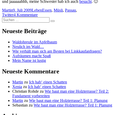
und jaaaaaahhh, meine Schwester hab ich auch
besucht
. 🙂
Autor
Veröffentlicht
Kategorien
Schlagwörter
Martin
9. Juli 2009
Leben
Essen
,
Müsli
,
Passau
,
am
zu
Twitter
4 Kommentare
Suchen
Im
Suchen
nach:
mymuesli
Laden
Neueste Beiträge
Waldohreule im Apfelbaum
Neulich im Wald…
Wie verhält man sich am Besten bei Linkkaufanfragen?
Aufräumen macht Spaß
Mein Name ist lustig
Neueste Kommentare
Martin
zu
Ich hab‘ einen Schatten
Xenia
zu
Ich hab‘ einen Schatten
Christian Rohde
zu
Wie baut man eine Holzterrasse? Teil 2:
Fundament vorbereiten
Martin
zu
Wie baut man eine Holzterrasse? Teil 1: Planung
Sebastian
zu
Wie baut man eine Holzterrasse? Teil 1: Planung