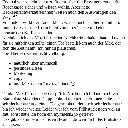
Erstmal war’s nicht leicht zu finden, aber die Passauer kennen die
Rosengasse sicher und wissen wohin. Aber nette
Bäckereifachverkäuferinnen weisen auch den Auswärtigen den
Weg. 🙂
Von außen wirkt der Laden klein, was er auch ist aber freundlich.
Innen ist es sehr hell, dominiert von einer Theke und einer
monströsen Kaffeemaschine.
Nachdem ich das Müsli für meine Nachbarin erhalten hatte, dass ich
für sie mitbringen sollte, einen Tee bestellt kam auch der Max, der
sich die Zeit nahm, mit mir zu plauschen.
Die Themen waren recht vielfältig:
natürlich über mymuesli
gesundes Essen
Marketing
copycats
und Max neuen Luxusschlitten 😉
Danke Max für das nette Gespräch. Nachdem ich dann noch von
Starbarista Max einen Cappuchino kredenzt bekommen hatte, der
sehr lecker war und einen Tee getrunken, der auch sehr lecker war
bin ich wieder weiter. Leider war ich vom Frühstück noch viel zu
satt, sonst hätte ich noch ein mymuesli2go getestet.
Das gibts dann beim nächsten Besuch, da werd‘ ich das Frühstück
auslassen.