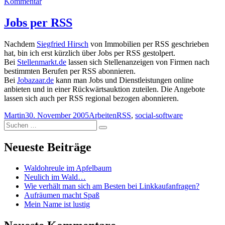
am
zu
Kommentar
Online
RSS
Jobs per RSS
Reader
im
Nachdem
Siegfried Hirsch
von Immobilien per RSS geschrieben
Vergleich
hat, bin ich erst kürzlich über Jobs per RSS gestolpert.
Bei
Stellenmarkt.de
lassen sich Stellenanzeigen von Firmen nach
bestimmten Berufen per RSS abonnieren.
Bei
Jobazaar.de
kann man Jobs und Dienstleistungen online
anbieten und in einer Rückwärtsauktion zuteilen. Die Angebote
lassen sich auch per RSS regional bezogen abonnieren.
Autor
Veröffentlicht
Kategorien
Schlagwörter
Martin
30. November 2005
Arbeiten
RSS
,
social-software
Suchen
am
Suchen
nach:
Neueste Beiträge
Waldohreule im Apfelbaum
Neulich im Wald…
Wie verhält man sich am Besten bei Linkkaufanfragen?
Aufräumen macht Spaß
Mein Name ist lustig