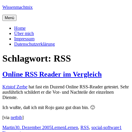
Zum
Wissenmachtnix
Inhalt
springen
Menü
Home
Über mich
Impressum
Datenschutzerklärung
Schlagwort:
RSS
Online RSS Reader im Vergleich
Kristof Zerbe
hat fast ein Duzend Online RSS-Reader getestet. Sehr
ausführlich schildert er die Vor- und Nachteile der einzelnen
Dienste.
Ich wußte, daß ich mit Rojo ganz gut dran bin. 🙂
[via
netbib
]
Autor
Veröffentlicht
Kategorien
Schlagwörter
Martin
30. Dezember 2005
Lernen
Lernen
,
RSS
,
social-software
1