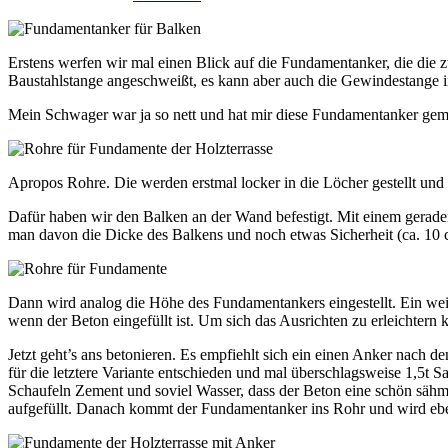
Erstens werfen wir mal einen Blick auf die Fundamentanker, die di
Baustahlstange angeschweißt, es kann aber auch die Gewindestange in
Mein Schwager war ja so nett und hat mir diese Fundamentanker gema
Apropos Rohre. Die werden erstmal locker in die Löcher gestellt un
Dafür haben wir den Balken an der Wand befestigt. Mit einem geraden(
man davon die Dicke des Balkens und noch etwas Sicherheit (ca. 10 
Dann wird analog die Höhe des Fundamentankers eingestellt. Ein weite
wenn der Beton eingefüllt ist. Um sich das Ausrichten zu erleichter
Jetzt geht’s ans betonieren. Es empfiehlt sich ein einen Anker nac
für die letztere Variante entschieden und mal überschlagsweise 1,5
Schaufeln Zement und soviel Wasser, dass der Beton eine schön sähmi
aufgefüllt. Danach kommt der Fundamentanker ins Rohr und wird eben