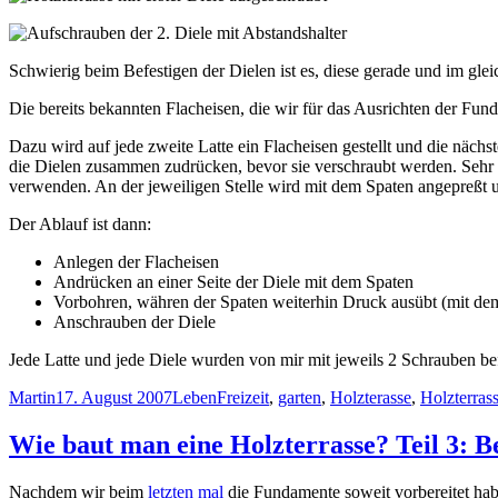
Schwierig beim Befestigen der Dielen ist es, diese gerade und im g
Die bereits bekannten Flacheisen, die wir für das Ausrichten der F
Dazu wird auf jede zweite Latte ein Flacheisen gestellt und die näc
die Dielen zusammen zudrücken, bevor sie verschraubt werden. Sehr 
verwenden. An der jeweiligen Stelle wird mit dem Spaten angepreßt u
Der Ablauf ist dann:
Anlegen der Flacheisen
Andrücken an einer Seite der Diele mit dem Spaten
Vorbohren, währen der Spaten weiterhin Druck ausübt (mit d
Anschrauben der Diele
Jede Latte und jede Diele wurden von mir mit jeweils 2 Schrauben bef
Autor
Veröffentlicht
Kategorien
Schlagwörter
Martin
17. August 2007
Leben
Freizeit
,
garten
,
Holzterasse
,
Holzterras
am
Wie baut man eine Holzterrasse? Teil 3: 
Nachdem wir beim
letzten mal
die Fundamente soweit vorbereitet hab