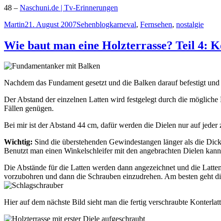
48 –
Naschuni.de | Tv-Erinnerungen
Autor
Veröffentlicht
Kategorien
Schlagwörter
Martin
21. August 2007
Sehen
blogkarneval
,
Fernsehen
,
nostalgie
am
Wie baut man eine Holzterrasse? Teil 4: K
Nachdem das Fundament gesetzt und die Balken darauf befestigt und 
Der Abstand der einzelnen Latten wird festgelegt durch die möglich
Fällen genügen.
Bei mir ist der Abstand 44 cm, dafür werden die Dielen nur auf jeder 
Wichtig:
Sind die überstehenden Gewindestangen länger als die Dick
Benutzt man einen Winkelschleifer mit den angebrachten Dielen kann
Die Abstände für die Latten werden dann angezeichnet und die Latt
vorzubohren und dann die Schrauben einzudrehen. Am besten geht die
Hier auf dem nächste Bild sieht man die fertig verschraubte Konterlatt