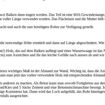
Teil
4:
Konterlattung
e zwei Balken dann tragen werden. Das Teil ist eine M16 Gewindestan
und
 voller Länge verwendet werden. Das Flacheisen und die Mutter hilft 
Dielen
cht und auch die nun benötigten Rohre zur Verfügung gestellt.
d die notwendige Höhe ermittelt und dann auf Länge abgeschnitten. Wi
!) Holz, das auf dem Balken aufliegt und einer Wasserwaage ist das Niv
cm) zum Ausrichten und für das leichte Gefälle nach aussen ab und wi
res wichtiges Maß ist der Abstand zur Wand. Wichtig ist, dass die Anke
n kann man jetzt das vorher verwendete Holz mit entsprechenden Absta
h dem anderen zu machen. Als Beton kann man sowohl Fertigbeton aus d
t Sand/Kies und 5 Säcke Zement und eine Betonmischmaschine besorgt. 
ge Konsistenz hat. Dann wird das Loch aufgefüllt, das Rohr hineinges
falls ausgerichtet.