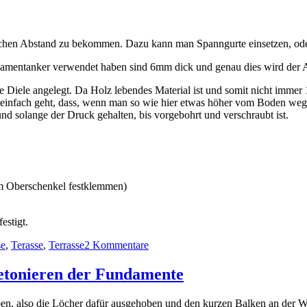
leichen Abstand zu bekommen. Dazu kann man Spanngurte einsetzen, ode
undamentanker verwendet haben sind 6mm dick und genau dies wird der
hste Diele angelegt. Da Holz lebendes Material ist und somit nicht im
einfach geht, dass, wenn man so wie hier etwas höher vom Boden weg 
nd solange der Druck gehalten, bis vorgebohrt und verschraubt ist.
em Oberschenkel festklemmen)
estigt.
zu
se
,
Terasse
,
Terrasse
2 Kommentare
Wie
baut
Betonieren der Fundamente
man
eine
en, also die Löcher dafür ausgehoben und den kurzen Balken an der Wan
Holzterrasse?