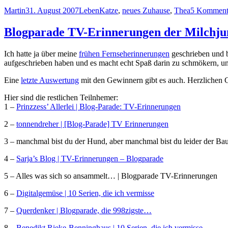
Autor
Veröffentlicht
Kategorien
Schlagwörter
Martin
31. August 2007
Leben
Katze
,
neues Zuhause
,
Thea
5 Komment
am
Blogparade TV-Erinnerungen der Milchjun
Ich hatte ja über meine
frühen Fernseherinnerungen
geschrieben und 
aufgeschrieben haben und es macht echt Spaß darin zu schmökern, u
Eine
letzte Auswertung
mit den Gewinnern gibt es auch. Herzlichen
Hier sind die restlichen Teilnhemer:
1 –
Prinzzess’ Allerlei | Blog-Parade: TV-Erinnerungen
2 –
tonnendreher | [Blog-Parade] TV Erinnerungen
3 – manchmal bist du der Hund, aber manchmal bist du leider der B
4 –
Sarja’s Blog | TV-Erinnerungen – Blogparade
5 – Alles was sich so ansammelt… | Blogparade TV-Erinnerungen
6 –
Digitalgemüse | 10 Serien, die ich vermisse
7 –
Querdenker | Blogparade, die 998zigste…
8 –
Benedikt Rieke-Benninghaus | 10 Serien, die ich vermisse