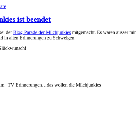
zu
are
Die
kleine
kies ist beendet
Thea
sucht
bei der
Blog-Parade der Milchjunkies
mitgemacht. Es waren ausser mir n
ein
nd in alten Erinnerungen zu Schwelgen.
neues
Zuhause
 Glückwunsch!
aum | TV Erinnerungen…das wollen die Milchjunkies