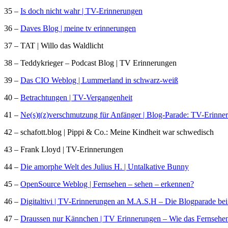
35 –
Is doch nicht wahr | TV-Erinnerungen
36 –
Daves Blog | meine tv erinnerungen
37 – TAT | Willo das Waldlicht
38 – Teddykrieger – Podcast Blog | TV Erinnerungen
39 –
Das CIO Weblog | Lummerland in schwarz-weiß
40 –
Betrachtungen | TV-Vergangenheit
41 –
Ne(s)t(z)verschmutzung für Anfänger | Blog-Parade: TV-Erinne
42 – schafott.blog | Pippi & Co.: Meine Kindheit war schwedisch
43 – Frank Lloyd | TV-Erinnerungen
44 –
Die amorphe Welt des Julius H. | Untalkative Bunny
45 –
OpenSource Weblog | Fernsehen – sehen – erkennen?
46 –
Digitaltivi | TV-Erinnerungen an M.A.S.H – Die Blogparade bei
47 –
Draussen nur Kännchen | TV Erinnerungen – Wie das Fernsehen