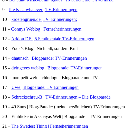
9 –
life is … whatever | TV-Erinnerungen
10 –
kroetengruen.de |TV- Erinnerungen:
11 –
Connys Weblog | Fernseherinnerungen
12 –
Arkion.DE | 5 Sentimentale TV-Erinnerungen
13 – Yoda’s Blog | Nicht alt, sondern Kult
14 –
dhaunsch | Blogparade: TV-Erinnerungen
15 –
dyingeyes weblog | Blogparade: TV-Erinnerungen
16 – mon petit web – chindogu | Blogparade und TV !
17 –
Uwe | Blogparade: TV-Erinnerungen
18 –
Schreckschrau-B | TV-Erinnerungen – Die Blogparade
19 – 49 Suns | Blog-Parade: (meine persönlichen) TV-Erinnerungen
20 – Einblicke in Akshayas Welt | Blogparade – TV-Erinnerungen
21 –
The Swedest Thing | Fernseherinnerungen