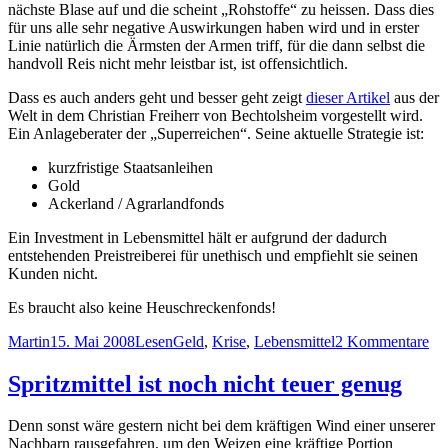
nächste Blase auf und die scheint „Rohstoffe“ zu heissen. Dass dies
für uns alle sehr negative Auswirkungen haben wird und in erster
Linie natürlich die Ärmsten der Armen triff, für die dann selbst die
handvoll Reis nicht mehr leistbar ist, ist offensichtlich.
Dass es auch anders geht und besser geht zeigt
dieser Artikel
aus der
Welt in dem Christian Freiherr von Bechtolsheim vorgestellt wird.
Ein Anlageberater der „Superreichen“. Seine aktuelle Strategie ist:
kurzfristige Staatsanleihen
Gold
Ackerland / Agrarlandfonds
Ein Investment in Lebensmittel hält er aufgrund der dadurch
entstehenden Preistreiberei für unethisch und empfiehlt sie seinen
Kunden nicht.
Es braucht also keine Heuschreckenfonds!
Autor
Veröffentlicht
Kategorien
Schlagwörter
zu
Martin
15. Mai 2008
Lesen
Geld
,
Krise
,
Lebensmittel
2 Kommentare
am
Et
un
Spritzmittel ist noch nicht teuer genug
une
An
Denn sonst wäre gestern nicht bei dem kräftigen Wind einer unserer
Nachbarn rausgefahren, um den Weizen eine kräftige Portion