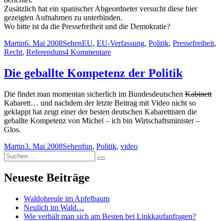
Zusätzlich hat ein spanischer Abgeordneter versucht diese hier
gezeigten Aufnahmen zu unterbinden.
Wo bitte ist da die Pressefreiheit und die Demokratie?
Autor
Veröffentlicht
Kategorien
Schlagwörter
Martin
6. Mai 2008
Sehen
EU
,
EU-Verfassung
,
Politik
,
Pressefreiheit
,
am
zu
Recht
,
Referendum
4 Kommentare
Was
wir
Die geballte Kompetenz der Politik
wohl
niemals
Die findet man momentan sicherlich im Bundesdeutschen
Kabinett
im
Kabarett… und nachdem der letzte Beitrag mit Video nicht so
Fernsehen
geklappt hat zeigt einer der besten deutschen Kabarettisten die
sehen
geballte Kompetenz von Michel – ich bin Wirtschaftsminister –
werden…
Glos.
Autor
Veröffentlicht
Kategorien
Schlagwörter
Martin
3. Mai 2008
Sehen
fun
,
Politik
,
video
Suchen
am
Suchen
nach:
Neueste Beiträge
Waldohreule im Apfelbaum
Neulich im Wald…
Wie verhält man sich am Besten bei Linkkaufanfragen?