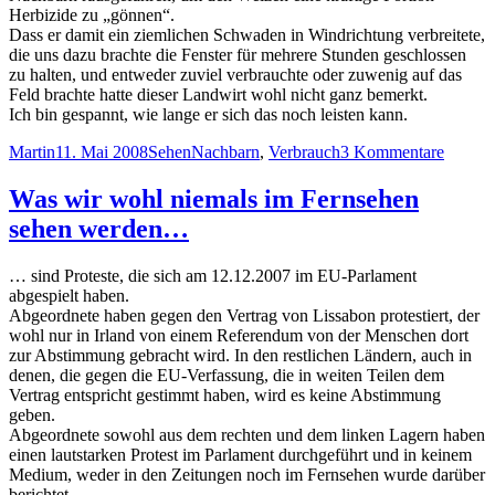
Herbizide zu „gönnen“.
Dass er damit ein ziemlichen Schwaden in Windrichtung verbreitete,
die uns dazu brachte die Fenster für mehrere Stunden geschlossen
zu halten, und entweder zuviel verbrauchte oder zuwenig auf das
Feld brachte hatte dieser Landwirt wohl nicht ganz bemerkt.
Ich bin gespannt, wie lange er sich das noch leisten kann.
Autor
Veröffentlicht
Kategorien
Schlagwörter
zu
Martin
11. Mai 2008
Sehen
Nachbarn
,
Verbrauch
3 Kommentare
am
Spritzm
ist
Was wir wohl niemals im Fernsehen
noch
sehen werden…
nicht
teuer
genug
… sind Proteste, die sich am 12.12.2007 im EU-Parlament
abgespielt haben.
Abgeordnete haben gegen den Vertrag von Lissabon protestiert, der
wohl nur in Irland von einem Referendum von der Menschen dort
zur Abstimmung gebracht wird. In den restlichen Ländern, auch in
denen, die gegen die EU-Verfassung, die in weiten Teilen dem
Vertrag entspricht gestimmt haben, wird es keine Abstimmung
geben.
Abgeordnete sowohl aus dem rechten und dem linken Lagern haben
einen lautstarken Protest im Parlament durchgeführt und in keinem
Medium, weder in den Zeitungen noch im Fernsehen wurde darüber
berichtet.