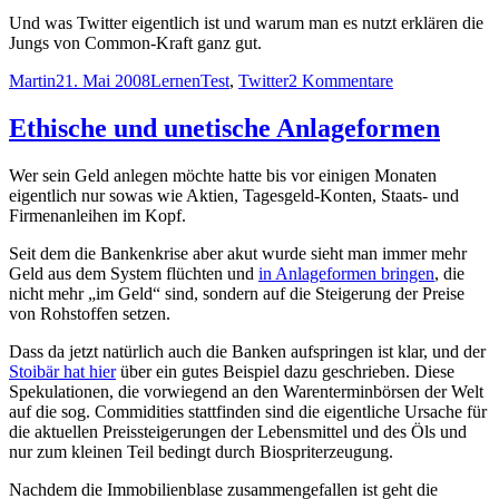
Und was Twitter eigentlich ist und warum man es nutzt erklären die
Jungs von Common-Kraft ganz gut.
Autor
Veröffentlicht
Kategorien
Schlagwörter
zu
Martin
21. Mai 2008
Lernen
Test
,
Twitter
2 Kommentare
am
Zwitschern
und
Ethische und unetische Anlageformen
sooo
Wer sein Geld anlegen möchte hatte bis vor einigen Monaten
eigentlich nur sowas wie Aktien, Tagesgeld-Konten, Staats- und
Firmenanleihen im Kopf.
Seit dem die Bankenkrise aber akut wurde sieht man immer mehr
Geld aus dem System flüchten und
in Anlageformen bringen
, die
nicht mehr „im Geld“ sind, sondern auf die Steigerung der Preise
von Rohstoffen setzen.
Dass da jetzt natürlich auch die Banken aufspringen ist klar, und der
Stoibär hat hier
über ein gutes Beispiel dazu geschrieben. Diese
Spekulationen, die vorwiegend an den Warenterminbörsen der Welt
auf die sog. Commidities stattfinden sind die eigentliche Ursache für
die aktuellen Preissteigerungen der Lebensmittel und des Öls und
nur zum kleinen Teil bedingt durch Biospriterzeugung.
Nachdem die Immobilienblase zusammengefallen ist geht die