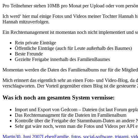
Pro Teilnehmer stehen 10MB pro Monat per Upload oder vom persön
Ich werd‘ hier mal einige Fotos und Videos meiner Tochter Hannah hin
Hannah mitzuverfolgen.
Ein Rechtemanagement ist momentan noch nicht implementiert und sol
Rein private Einträge
Öffentliche Einträge (auch für Leute außerhalb des Baumes)
Beste Freunde
Gezielte Freigabe innerhalb des FamilienBaumes
Momentan werden die Daten des Familienalbums nur für die Mitglieder
Mich erinnert das eigentlich sehr an einen Foto- und Video-Blog, da 
verschlagworten. Der Vorteil gegenüber einen Blog ist die gesteuerte 
Was ich noch am gesamten System vermisse:
Import und Export von Gedcom – Dateien (ist laut Forum gepla
Das Rechtemanagment für die Dateien im Familienalbum
Kontrolle über die Freigabe der Stammbaum-Daten an andere 
Sehr gut wäre noch, wenn man die Fotos und Videos per API ei
Autor
Veröffentlicht
Kategorien
Schlagwörter
Martin
30. Juni 2007
Leben
Familie
,
fotos
,
social-software
,
trigami
,
vid