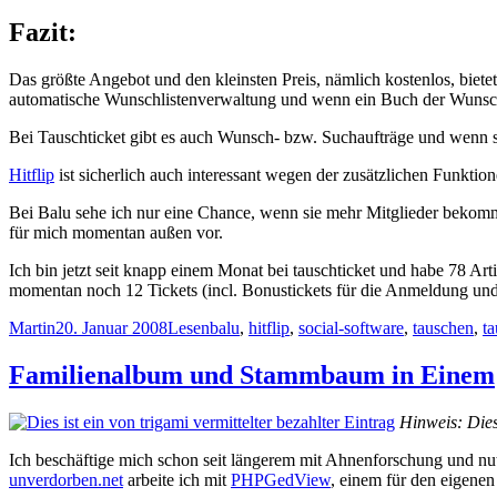
Fazit:
Das größte Angebot und den kleinsten Preis, nämlich kostenlos, biete
automatische Wunschlistenverwaltung und wenn ein Buch der Wunschli
Bei Tauschticket gibt es auch Wunsch- bzw. Suchaufträge und wenn so
Hitflip
ist sicherlich auch interessant wegen der zusätzlichen Funktion
Bei Balu sehe ich nur eine Chance, wenn sie mehr Mitglieder bekomm
für mich momentan außen vor.
Ich bin jetzt seit knapp einem Monat bei tauschticket und habe 78 Art
momentan noch 12 Tickets (incl. Bonustickets für die Anmeldung un
Autor
Veröffentlicht
Kategorien
Schlagwörter
Martin
20. Januar 2008
Lesen
balu
,
hitflip
,
social-software
,
tauschen
,
ta
am
Familienalbum und Stammbaum in Einem
Hinweis: Dies
Ich beschäftige mich schon seit längerem mit Ahnenforschung und nu
unverdorben.net
arbeite ich mit
PHPGedView
, einem für den eigene