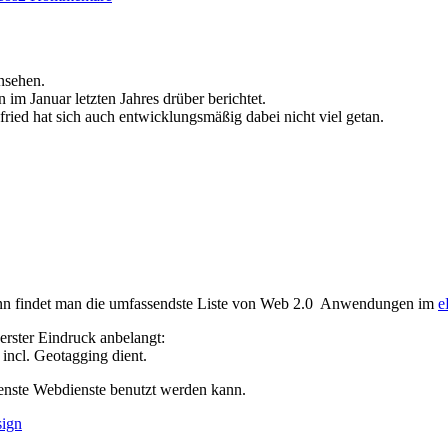
Familienalbum
und
Stammbaum
in
ansehen.
Einem
 im Januar letzten Jahres drüber berichtet.
ried hat sich auch entwicklungsmäßig dabei nicht viel getan.
dann findet man die umfassendste Liste von Web 2.0 Anwendungen im
e
erster Eindruck anbelangt:
incl. Geotagging dient.
enste Webdienste benutzt werden kann.
ign