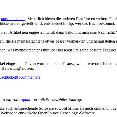
t
tauschticket.de
. Sicherlich bieten die anderen Plattformen weitere Funkti
ste neu eingestellt wird, entscheidet hitflip, wer das Buch bekommt.
 ein Artikel neu eingestellt wird, dann bekommt man eine Nachricht. 
en, die sie meineserachtens etwas besser vermarkten und herausstellen s
en, was meineserachtens nur über besseren Preis und bessere Features 
ikel eingestellt. Davon wurden bereits 11 ausgewählt, wovon ich bereit
d Bewertung) nutzen.
zu
uschticket
8 Kommentare
Bücher
tauschen
–
wo
 ist ein von
trigami
vermittelter bezahlter Eintrag.
und
wie?
tze auch entsprechende Software sowohl offline als auch online, um d
n Webspace entwickelte OpenSource Genealogie-Software.