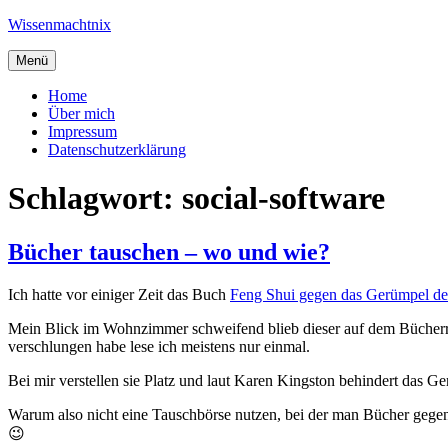
Zum
Wissenmachtnix
Inhalt
springen
Menü
Home
Über mich
Impressum
Datenschutzerklärung
Schlagwort:
social-software
Bücher tauschen – wo und wie?
Ich hatte vor einiger Zeit das Buch
Feng Shui gegen das Gerümpel des
Mein Blick im Wohnzimmer schweifend blieb dieser auf dem Bücherre
verschlungen habe lese ich meistens nur einmal.
Bei mir verstellen sie Platz und laut Karen Kingston behindert das G
Warum also nicht eine Tauschbörse nutzen, bei der man Bücher gegen
😉