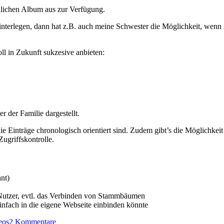
lichen Album aus zur Verfügung.
terlegen, dann hat z.B. auch meine Schwester die Möglichkeit, wenn si
l in Zukunft sukzesive anbieten:
 der Familie dargestellt.
die Einträge chronologisch orientiert sind. Zudem gibt’s die Möglichkei
Zugriffskontrolle.
nt)
Nutzer, evtl. das Verbinden von Stammbäumen
nfach in die eigene Webseite einbinden könnte
zu
eos
2 Kommentare