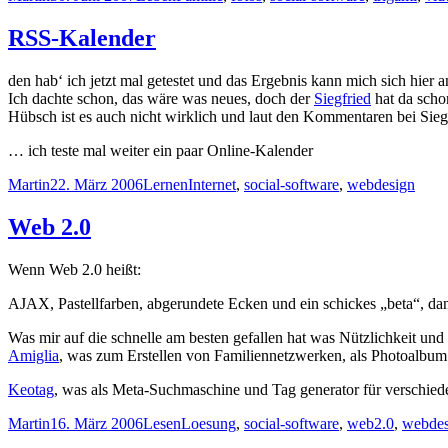
am
RSS-Kalender
den hab‘ ich jetzt mal getestet und das Ergebnis kann mich sich hier 
Ich dachte schon, das wäre was neues, doch der
Siegfried
hat da schon
Hübsch ist es auch nicht wirklich und laut den Kommentaren bei Siegf
… ich teste mal weiter ein paar Online-Kalender
Autor
Veröffentlicht
Kategorien
Schlagwörter
Martin
22. März 2006
Lernen
Internet
,
social-software
,
webdesign
am
Web 2.0
Wenn Web 2.0 heißt:
AJAX, Pastellfarben, abgerundete Ecken und ein schickes „beta“, 
Was mir auf die schnelle am besten gefallen hat was Nützlichkeit und 
Amiglia
, was zum Erstellen von Familiennetzwerken, als Photoalbum 
Keotag
, was als Meta-Suchmaschine und Tag generator für verschied
Autor
Veröffentlicht
Kategorien
Schlagwörter
Martin
16. März 2006
Lesen
Loesung
,
social-software
,
web2.0
,
webdes
am