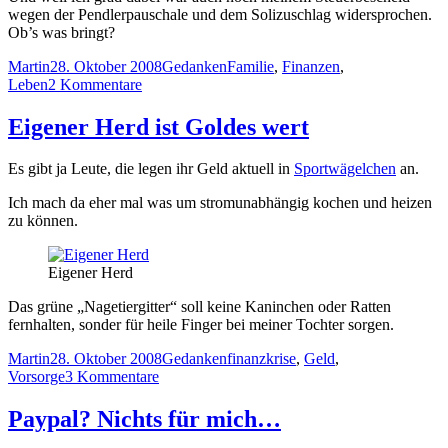
wegen der Pendlerpauschale und dem Solizuschlag widersprochen.
Ob’s was bringt?
Autor
Veröffentlicht
Kategorien
Schlagwörter
Martin
28. Oktober 2008
Gedanken
Familie
,
Finanzen
,
am
zu
Leben
2 Kommentare
Widersprüche
Eigener Herd ist Goldes wert
Es gibt ja Leute, die legen ihr Geld aktuell in
Sportwägelchen
an.
Ich mach da eher mal was um stromunabhängig kochen und heizen
zu können.
Eigener Herd
Das grüne „Nagetiergitter“ soll keine Kaninchen oder Ratten
fernhalten, sonder für heile Finger bei meiner Tochter sorgen.
Autor
Veröffentlicht
Kategorien
Schlagwörter
Martin
28. Oktober 2008
Gedanken
finanzkrise
,
Geld
,
am
zu
Vorsorge
3 Kommentare
Eigener
Herd
Paypal? Nichts für mich…
ist
Goldes