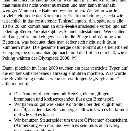
man muss das nicht weiter ausreizen und man kann innerhalb
weniger Minuten die Batterien wieder füllen. Weiterhin wurde
soviel Geld in die das Konzept der Elektroaufladung gesteckt wie
tatsächlich in das existierende Tankstellennetz, d.h. spätestens alle
10 bis 20 km kommt man an eine
Tank
Aufladestelle vorbei und auf
jedem größeren Parkplatz gibt es Schnellladestationen. Werkstätten
sind ausgerüstet und eingewiesen in die Pflege und Wartung von
Batterien, was bedeutet, dass man selber sich nicht stark drum
kümmern muss. Die gesamte Energie dafür kommt aus erneuerbaren
Energien, die uns unabhängig macht und die Luft so rein hält, wie in
Peking währen der Olympiade 2008. 😉
Dann, plötzlich im Jahre 2008 tauchen ein paar verrückte Typen auf,
die ein benzinbetriebenes Fahrzeug einführen möchten. Was würde
die Bevölkerung denken, wenn sie von folgende „Keyfeatures“
erfahren würde:
Das Auto wird betrieben mit Benzin, einem giftigen,
brennbaren und krebserregenden flüssigen Brennstoff.
Wir haben so gut wie keine Kontrolle über den Zugriff auf
das Öl, aus dem das Benzin hergestellt wird, wo es herkommt
und wie viel es kostet.
Wir benutzen Steuergelder um unsere Öl“rechte“ abzusichern.
(Anmerkung von mir: und wenn es sein muss auch Krieg
deswegen zu führen!)