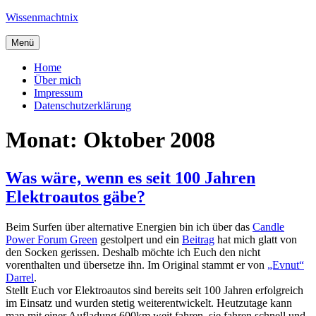
Zum
Wissenmachtnix
Inhalt
springen
Menü
Home
Über mich
Impressum
Datenschutzerklärung
Monat:
Oktober 2008
Was wäre, wenn es seit 100 Jahren
Elektroautos gäbe?
Beim Surfen über alternative Energien bin ich über das
Candle
Power Forum Green
gestolpert und ein
Beitrag
hat mich glatt von
den Socken gerissen. Deshalb möchte ich Euch den nicht
vorenthalten und übersetze ihn. Im Original stammt er von
„Evnut“
Darrel
.
Stellt Euch vor Elektroautos sind bereits seit 100 Jahren erfolgreich
im Einsatz und wurden stetig weiterentwickelt. Heutzutage kann
man mit einer Aufladung 600km weit fahren, sie fahren schnell und