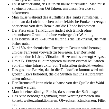
Es ist nicht erlaubt, das Auto zu hause aufzuladen. Man muss
zu einem bestimmten Ort fahren, um diesen Service zu
bekommen.
Man muss während des Auffüllens des Tanks rumstehen…
und man darf nicht rauchen oder elektrische Funken erzeugen
oder etwas von dem Benzin auf die Hände bekommen.
Der Preis einer Tankfüllung ändert sich täglich ohne
erkennbaren Grund und ohne vorhergender Warnung.
Das Benzin ist ca. 8-10 mal teurer als die Elektrizität, die man
bisher nutzt.
Nur 15% der chemischen Energie im Benzin wird benutzt,
um das Fahrzeug vorwärts zu bewegen. Der Rest geht
verloren durch Lärm, Vibration, Hitze und es erzeugt Abgase.
Um z.B. Europa zu durchqueren müssten erstmal Milliarden
von € in eine Infrastruktur von Tankstellen gesteckt werden.
Das gesamte Benzin, das in die Tankstellen kommt wird mit
großen Lkws befördert, die die Straßen mit uns Autofahrern
teilen müssen.
Der Brennstoff kann nicht zuhause von der Quelle der Wahl
erzeugt werden.
Man hat eine ständige Furcht, dass einem der Saft ausgeht.
Das Auto benötigt regelmäßig teure Wartungsarbeiten um
korrekt weiterzufunktionieren: Ölwechsel, Zündkerzen, Filter,
etc.