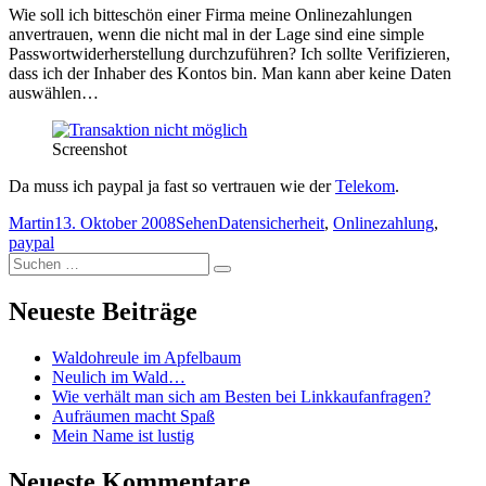
Wie soll ich bitteschön einer Firma meine Onlinezahlungen
wert
anvertrauen, wenn die nicht mal in der Lage sind eine simple
Passwortwiderherstellung durchzuführen? Ich sollte Verifizieren,
dass ich der Inhaber des Kontos bin. Man kann aber keine Daten
auswählen…
Screenshot
Da muss ich paypal ja fast so vertrauen wie der
Telekom
.
Autor
Veröffentlicht
Kategorien
Schlagwörter
Martin
13. Oktober 2008
Sehen
Datensicherheit
,
Onlinezahlung
,
am
paypal
Suchen
Suchen
nach:
Neueste Beiträge
Waldohreule im Apfelbaum
Neulich im Wald…
Wie verhält man sich am Besten bei Linkkaufanfragen?
Aufräumen macht Spaß
Mein Name ist lustig
Neueste Kommentare