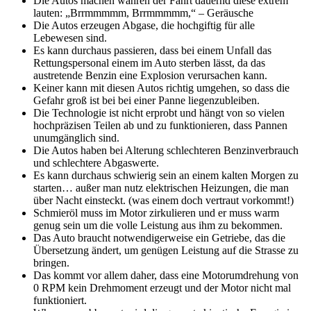
Die Autos machen währen der Fahrt dauernd diese extrem
lauten: „Brrmmmmm, Brrmmmmm,“ – Geräusche
Die Autos erzeugen Abgase, die hochgiftig für alle
Lebewesen sind.
Es kann durchaus passieren, dass bei einem Unfall das
Rettungspersonal einem im Auto sterben lässt, da das
austretende Benzin eine Explosion verursachen kann.
Keiner kann mit diesen Autos richtig umgehen, so dass die
Gefahr groß ist bei bei einer Panne liegenzubleiben.
Die Technologie ist nicht erprobt und hängt von so vielen
hochpräzisen Teilen ab und zu funktionieren, dass Pannen
unumgänglich sind.
Die Autos haben bei Alterung schlechteren Benzinverbrauch
und schlechtere Abgaswerte.
Es kann durchaus schwierig sein an einem kalten Morgen zu
starten… außer man nutz elektrischen Heizungen, die man
über Nacht einsteckt. (was einem doch vertraut vorkommt!)
Schmieröl muss im Motor zirkulieren und er muss warm
genug sein um die volle Leistung aus ihm zu bekommen.
Das Auto braucht notwendigerweise ein Getriebe, das die
Übersetzung ändert, um genügen Leistung auf die Strasse zu
bringen.
Das kommt vor allem daher, dass eine Motorumdrehung von
0 RPM kein Drehmoment erzeugt und der Motor nicht mal
funktioniert.