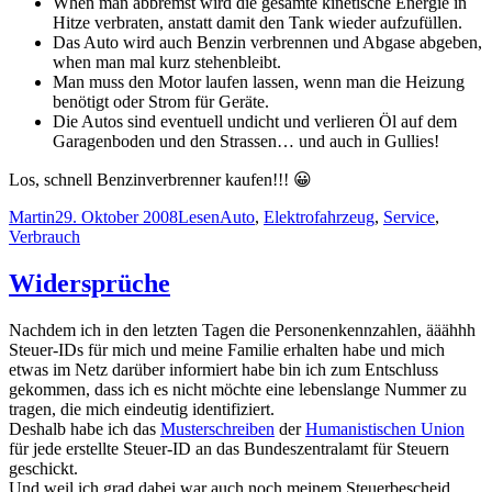
When man abbremst wird die gesamte kinetische Energie in
Hitze verbraten, anstatt damit den Tank wieder aufzufüllen.
Das Auto wird auch Benzin verbrennen und Abgase abgeben,
when man mal kurz stehenbleibt.
Man muss den Motor laufen lassen, wenn man die Heizung
benötigt oder Strom für Geräte.
Die Autos sind eventuell undicht und verlieren Öl auf dem
Garagenboden und den Strassen… und auch in Gullies!
Los, schnell Benzinverbrenner kaufen!!! 😀
Autor
Veröffentlicht
Kategorien
Schlagwörter
Martin
29. Oktober 2008
Lesen
Auto
,
Elektrofahrzeug
,
Service
,
am
Verbrauch
Widersprüche
Nachdem ich in den letzten Tagen die Personenkennzahlen, ääähhh
Steuer-IDs für mich und meine Familie erhalten habe und mich
etwas im Netz darüber informiert habe bin ich zum Entschluss
gekommen, dass ich es nicht möchte eine lebenslange Nummer zu
tragen, die mich eindeutig identifiziert.
Deshalb habe ich das
Musterschreiben
der
Humanistischen Union
für jede erstellte Steuer-ID an das Bundeszentralamt für Steuern
geschickt.
Und weil ich grad dabei war auch noch meinem Steuerbescheid