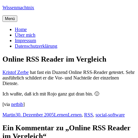
Zum
Wissenmachtnix
Inhalt
springen
Menü
Home
Über mich
Impressum
Datenschutzerklärung
Online RSS Reader im Vergleich
Kristof Zerbe
hat fast ein Duzend Online RSS-Reader getestet. Sehr
ausführlich schildert er die Vor- und Nachteile der einzelnen
Dienste.
Ich wußte, daß ich mit Rojo ganz gut dran bin. 🙂
[via
netbib
]
Autor
Veröffentlicht
Kategorien
Schlagwörter
Martin
30. Dezember 2005
Lernen
Lernen
,
RSS
,
social-software
am
Ein Kommentar zu „Online RSS Reader
im Vergleich“