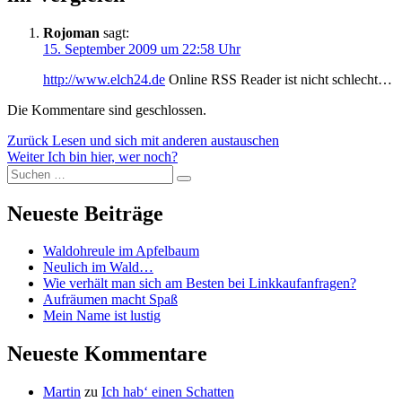
Rojoman
sagt:
15. September 2009 um 22:58 Uhr
http://www.elch24.de
Online RSS Reader ist nicht schlecht…
Die Kommentare sind geschlossen.
Beitragsnavigation
Vorheriger
Zurück
Lesen und sich mit anderen austauschen
Nächster
Beitrag:
Weiter
Ich bin hier, wer noch?
Suchen
Beitrag:
Suchen
nach:
Neueste Beiträge
Waldohreule im Apfelbaum
Neulich im Wald…
Wie verhält man sich am Besten bei Linkkaufanfragen?
Aufräumen macht Spaß
Mein Name ist lustig
Neueste Kommentare
Martin
zu
Ich hab‘ einen Schatten