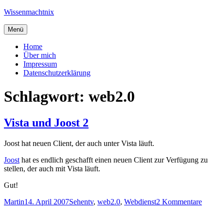
Zum
Wissenmachtnix
Inhalt
springen
Menü
Home
Über mich
Impressum
Datenschutzerklärung
Schlagwort:
web2.0
Vista und Joost 2
Joost hat neuen Client, der auch unter Vista läuft.
Joost
hat es endlich geschafft einen neuen Client zur Verfügung zu
stellen, der auch mit Vista läuft.
Gut!
Autor
Veröffentlicht
Kategorien
Schlagwörter
zu
Martin
14. April 2007
Sehen
tv
,
web2.0
,
Webdienst
2 Kommentare
am
Vista