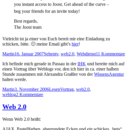
you instant access to Joost. Get ahead of the curve –
beg your friends for an invite today!
Best regards,
The Joost team
Vieleicht ist ja einer von Euch bereit mir eine Einladung zu
schicken, bitte. 🙂 meine Email gibt’s
hier
!
Autor
Veröffentlicht
Kategorien
Schlagwörter
zu
Martin
16. Januar 2007
Sehen
tv
,
web2.0
,
Webdienst
11 Kommentare
am
Li
Ich befinde mich gerade in Passau in der
IHK
und bereite mich auf
Jo
einen Vortrag über Weblogs vor, den ich hier in ca. einer halben
(e
Stunde zusammen mit Alexandra Graßler von der
WissensAgentur
Th
halten werde.
Ve
Pr
Autor
Veröffentlicht
Kategorien
Schlagwörter
Martin
3. November 2006
Lesen
Vortrag
,
web2.0
,
Be
am
zu
weblog
2 Kommentare
Te
Web 2.0
Wenn Web 2.0 heißt:
AJAX, Pastellfarben, abgerundete Ecken und ein schickes „beta“,