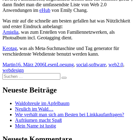
dann findet man die umfassendste Liste von Web 2.0
Anwendungen im
eHub
von Emily Chang.
Was mir auf die schnelle am besten gefallen hat was Nützlichkeit
und erster Eindruck anbelangt:
Amiglia
, was zum Erstellen von Familiennetzwerken, als
Photoalbum incl. Geotagging dient.
Keotag
, was als Meta-Suchmaschine und Tag generator für
verschiedenste Webdienste benutzt werden kann.
Autor
Veröffentlicht
Kategorien
Schlagwörter
Martin
16. März 2006
Lesen
Loesung
,
social-software
,
web2.0
,
am
webdesign
Suchen
Suchen
nach:
Neueste Beiträge
Waldohreule im Apfelbaum
Neulich im Wald…
Wie verhält man sich am Besten bei Linkkaufanfragen?
Aufräumen macht Spaß
Mein Name ist lustig
Neueste Kommentare