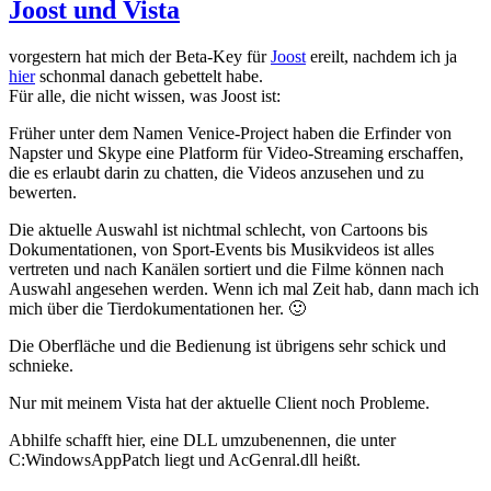
und
Joost und Vista
Joost
2
vorgestern hat mich der Beta-Key für
Joost
ereilt, nachdem ich ja
hier
schonmal danach gebettelt habe.
Für alle, die nicht wissen, was Joost ist:
Früher unter dem Namen Venice-Project haben die Erfinder von
Napster und Skype eine Platform für Video-Streaming erschaffen,
die es erlaubt darin zu chatten, die Videos anzusehen und zu
bewerten.
Die aktuelle Auswahl ist nichtmal schlecht, von Cartoons bis
Dokumentationen, von Sport-Events bis Musikvideos ist alles
vertreten und nach Kanälen sortiert und die Filme können nach
Auswahl angesehen werden. Wenn ich mal Zeit hab, dann mach ich
mich über die Tierdokumentationen her. 🙂
Die Oberfläche und die Bedienung ist übrigens sehr schick und
schnieke.
Nur mit meinem Vista hat der aktuelle Client noch Probleme.
Abhilfe schafft hier, eine DLL umzubenennen, die unter
C:WindowsAppPatch liegt und AcGenral.dll heißt.