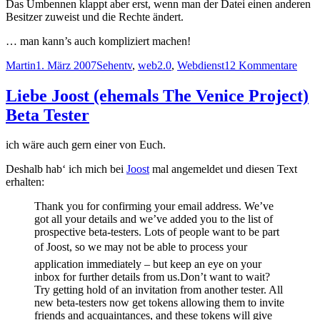
Das Umbennen klappt aber erst, wenn man der Datei einen anderen
Besitzer zuweist und die Rechte ändert.
… man kann’s auch kompliziert machen!
Autor
Veröffentlicht
Kategorien
Schlagwörter
zu
Martin
1. März 2007
Sehen
tv
,
web2.0
,
Webdienst
12 Kommentare
am
Joost
und
Liebe Joost (ehemals The Venice Project)
Vista
Beta Tester
ich wäre auch gern einer von Euch.
Deshalb hab‘ ich mich bei
Joost
mal angemeldet und diesen Text
erhalten:
Thank you for confirming your email address. We’ve
got all your details and we’ve added you to the list of
prospective beta-testers. Lots of people want to be part
of Joost, so we may not be able to process your
application immediately – but keep an eye on your
inbox for further details from us.Don’t want to wait?
Try getting hold of an invitation from another tester. All
new beta-testers now get tokens allowing them to invite
friends and acquaintances, and these tokens will give