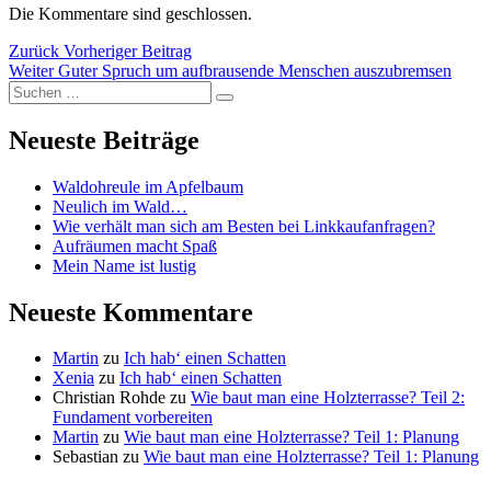
Die Kommentare sind geschlossen.
Beitragsnavigation
Vorheriger
Zurück
Vorheriger Beitrag
Nächster
Beitrag:
Weiter
Guter Spruch um aufbrausende Menschen auszubremsen
Suchen
Beitrag:
Suchen
nach:
Neueste Beiträge
Waldohreule im Apfelbaum
Neulich im Wald…
Wie verhält man sich am Besten bei Linkkaufanfragen?
Aufräumen macht Spaß
Mein Name ist lustig
Neueste Kommentare
Martin
zu
Ich hab‘ einen Schatten
Xenia
zu
Ich hab‘ einen Schatten
Christian Rohde
zu
Wie baut man eine Holzterrasse? Teil 2:
Fundament vorbereiten
Martin
zu
Wie baut man eine Holzterrasse? Teil 1: Planung
Sebastian
zu
Wie baut man eine Holzterrasse? Teil 1: Planung