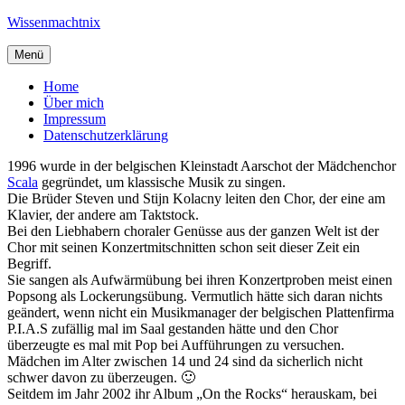
Zum
Wissenmachtnix
Inhalt
springen
Menü
Home
Über mich
Impressum
Datenschutzerklärung
1996 wurde in der belgischen Kleinstadt Aarschot der Mädchenchor
Scala
gegründet, um klassische Musik zu singen.
Die Brüder Steven und Stijn Kolacny leiten den Chor, der eine am
Klavier, der andere am Taktstock.
Bei den Liebhabern choraler Genüsse aus der ganzen Welt ist der
Chor mit seinen Konzertmitschnitten schon seit dieser Zeit ein
Begriff.
Sie sangen als Aufwärmübung bei ihren Konzertproben meist einen
Popsong als Lockerungsübung. Vermutlich hätte sich daran nichts
geändert, wenn nicht ein Musikmanager der belgischen Plattenfirma
P.I.A.S zufällig mal im Saal gestanden hätte und den Chor
überzeugte es mal mit Pop bei Aufführungen zu versuchen.
Mädchen im Alter zwischen 14 und 24 sind da sicherlich nicht
schwer davon zu überzeugen. 🙂
Seitdem im Jahr 2002 ihr Album „On the Rocks“ herauskam, bei