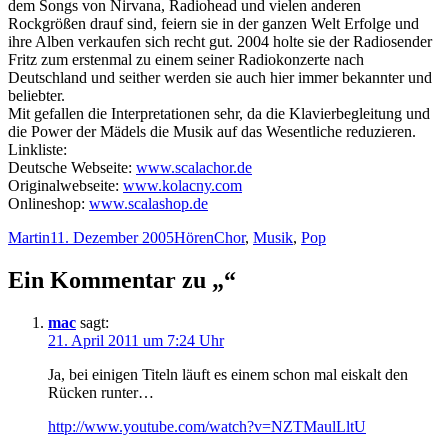
dem Songs von Nirvana, Radiohead und vielen anderen
Rockgrößen drauf sind, feiern sie in der ganzen Welt Erfolge und
ihre Alben verkaufen sich recht gut. 2004 holte sie der Radiosender
Fritz zum erstenmal zu einem seiner Radiokonzerte nach
Deutschland und seither werden sie auch hier immer bekannter und
beliebter.
Mit gefallen die Interpretationen sehr, da die Klavierbegleitung und
die Power der Mädels die Musik auf das Wesentliche reduzieren.
Linkliste:
Deutsche Webseite:
www.scalachor.de
Originalwebseite:
www.kolacny.com
Onlineshop:
www.scalashop.de
Autor
Veröffentlicht
Kategorien
Schlagwörter
Martin
11. Dezember 2005
Hören
Chor
,
Musik
,
Pop
am
Ein Kommentar zu „“
mac
sagt:
21. April 2011 um 7:24 Uhr
Ja, bei einigen Titeln läuft es einem schon mal eiskalt den
Rücken runter…
http://www.youtube.com/watch?v=NZTMaulLltU