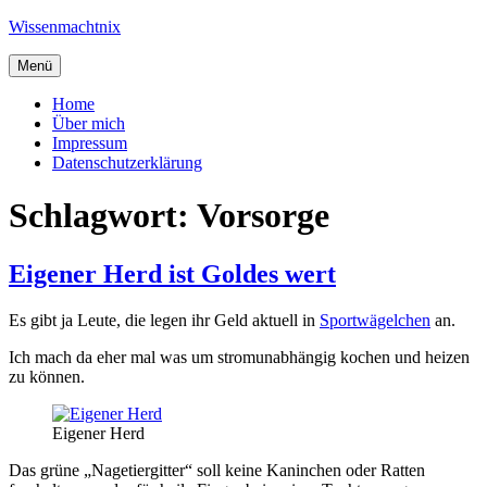
Zum
Wissenmachtnix
Inhalt
springen
Menü
Home
Über mich
Impressum
Datenschutzerklärung
Schlagwort:
Vorsorge
Eigener Herd ist Goldes wert
Es gibt ja Leute, die legen ihr Geld aktuell in
Sportwägelchen
an.
Ich mach da eher mal was um stromunabhängig kochen und heizen
zu können.
Eigener Herd
Das grüne „Nagetiergitter“ soll keine Kaninchen oder Ratten