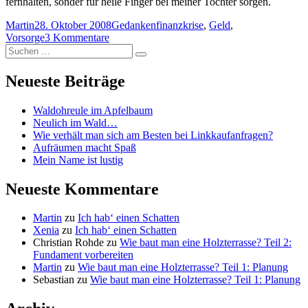
fernhalten, sonder für heile Finger bei meiner Tochter sorgen.
Autor
Veröffentlicht
Kategorien
Schlagwörter
Martin
28. Oktober 2008
Gedanken
finanzkrise
,
Geld
,
am
zu
Vorsorge
3 Kommentare
Suchen
Eigener
Suchen
nach:
Herd
ist
Neueste Beiträge
Goldes
wert
Waldohreule im Apfelbaum
Neulich im Wald…
Wie verhält man sich am Besten bei Linkkaufanfragen?
Aufräumen macht Spaß
Mein Name ist lustig
Neueste Kommentare
Martin
zu
Ich hab‘ einen Schatten
Xenia
zu
Ich hab‘ einen Schatten
Christian Rohde
zu
Wie baut man eine Holzterrasse? Teil 2:
Fundament vorbereiten
Martin
zu
Wie baut man eine Holzterrasse? Teil 1: Planung
Sebastian
zu
Wie baut man eine Holzterrasse? Teil 1: Planung