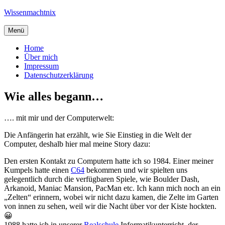
Zum
Wissenmachtnix
Inhalt
springen
Menü
Home
Über mich
Impressum
Datenschutzerklärung
Wie alles begann…
…. mit mir und der Computerwelt:
Die Anfängerin hat erzählt, wie Sie Einstieg in die Welt der
Computer, deshalb hier mal meine Story dazu:
Den ersten Kontakt zu Computern hatte ich so 1984. Einer meiner
Kumpels hatte einen
C64
bekommen und wir spielten uns
gelegentlich durch die verfügbaren Spiele, wie Boulder Dash,
Arkanoid, Maniac Mansion, PacMan etc. Ich kann mich noch an ein
„Zelten“ erinnern, wobei wir nicht dazu kamen, die Zelte im Garten
von innen zu sehen, weil wir die Nacht über vor der Kiste hockten.
😀
1988 hatte ich in unserer
Realschule
Informatikunterricht, der