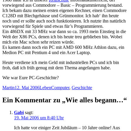
vorwiegend aus Commodore – Basic – Programmierung bestand.
Ich bekam dazu meinen ersten eigenen Rechner, einen Commodore
C128D mit Blechgehäuse und Grünmonitor. Ich hab‘ ihn heute
noch und er sollte auch noch funktionieren. Ich nutzte ihn natürlich
vorwiegend für Spiele und etwas für’s Programmieren.
Ein 486DX mit 33 MHz war dann so ca. 1993 mein Einstieg in die
Welt der X86 PCs, denen ich bis heute treu geblieben bin. Wobei
mich ein Mac schon sehr reizen würde.
Es kamen dann noch ein PC mit AMD 600 MHz Athlon dazu, ein
Medion PC mit Pentium 4 und ein Acer Laptop.
Heute verdiene ich mein Geld mit industriellen PCs und ich bin
froh, daß ich früh genug mit dem Thema angefangen habe.
Wie war Eure PC-Geschichte?
Autor
Veröffentlicht
Kategorien
Schlagwörter
Martin
12. Mai 2006
Leben
Computer
,
Geschichte
am
Ein Kommentar zu „Wie alles begann…“
Gabi
sagt:
19. Mai 2006 um 8:40 Uhr
Ich hatte vor einiger Zeit Jubiläum – 10 Jahre online! Aus