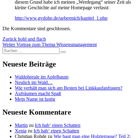
diesem Grund habe ich meinen „Werdegang“ seiner Zeit als
kleine Geschichte auf meine Homepage verfasst:
http://www.gvdohe.de/uebermich/kapitel_1.php
Die Kommentare sind geschlossen.
Beitragsnavigation
Vorheriger
Zurück
hohl und flach
Nächster
Beitrag:
Weiter
Vortrag zum Thema Wissensmanagement
Suchen
Beitrag:
Suchen
nach:
Neueste Beiträge
Waldohreule im Apfelbaum
Neulich im Wald…
Wie verhält man sich am Besten bei Linkkaufanfragen?
Aufräumen macht Spaß
Mein Name ist lustig
Neueste Kommentare
Martin
zu
Ich hab‘ einen Schatten
Xenia
zu
Ich hab‘ einen Schatten
Christian Rohde
zu
Wie baut man eine Holzterrasse? Teil 2: