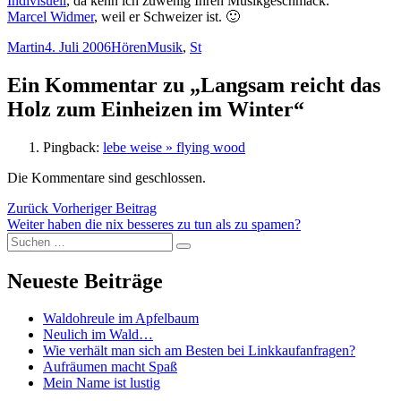
Indivisuell
, da kenn ich zuwenig Ihren Musikgeschmack.
Marcel Widmer
, weil er Schweizer ist. 🙂
Autor
Veröffentlicht
Kategorien
Schlagwörter
Martin
4. Juli 2006
Hören
Musik
,
St
am
Ein Kommentar zu „Langsam reicht das
Holz zum Einheizen im Winter“
Pingback:
lebe weise » flying wood
Die Kommentare sind geschlossen.
Beitragsnavigation
Vorheriger
Zurück
Vorheriger Beitrag
Nächster
Beitrag:
Weiter
haben die nix besseres zu tun als zu spamen?
Suchen
Beitrag:
Suchen
nach:
Neueste Beiträge
Waldohreule im Apfelbaum
Neulich im Wald…
Wie verhält man sich am Besten bei Linkkaufanfragen?
Aufräumen macht Spaß
Mein Name ist lustig