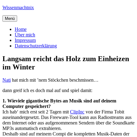
Zum
Wissenmachtnix
Inhalt
springen
Menü
Home
Über mich
Impressum
Datenschutzerklärung
Langsam reicht das Holz zum Einheizen
im Winter
Nati
hat mich mit ’nem Stöckchen beschmissen…
dann greif ich es doch mal auf und spiel damit:
1. Wieviele gigantische Bytes an Musik sind auf deinem
Computer gespeichert?
Ich hab‘ mich erst seit 2 Tagen mit
ClipInc
von der Firma Tobit
auseinandergesetzt. Das Freeware-Tool kann aus Radiostreams aus
dem Internet oder aus aufgenommenen Sendern über die Soundkarte
MP3s automatisch extrahieren.
Deshalb sind auf meinem Compi die kompletten Musik-Daten der