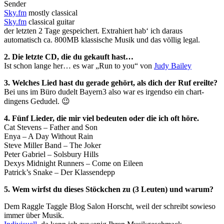
Sender
Sky.fm
mostly classical
Sky.fm
classical guitar
der letzten 2 Tage gespeichert. Extrahiert hab‘ ich daraus
automatisch ca. 800MB klassische Musik und das völlig legal.
2. Die letzte CD, die du gekauft hast…
Ist schon lange her… es war „Run to you“ von
Judy Bailey
3. Welches Lied hast du gerade gehört, als dich der Ruf ereilte?
Bei uns im Büro dudelt Bayern3 also war es irgendso ein chart-
dingens Gedudel. 😉
4. Fünf Lieder, die mir viel bedeuten oder die ich oft höre.
Cat Stevens – Father and Son
Enya – A Day Without Rain
Steve Miller Band – The Joker
Peter Gabriel – Solsbury Hills
Dexys Midnight Runners – Come on Eileen
Patrick’s Snake – Der Klassendepp
5. Wem wirfst du dieses Stöckchen zu (3 Leuten) und warum?
Dem Raggle Taggle Blog Salon Horscht, weil der schreibt sowieso
immer über Musik.