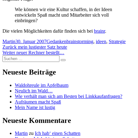
Wie können wir eine Kultur schaffen, in der Ideen
entwickeln Spaß macht und Mitarbeiter sich voll
einbringen?
Die vielen Möglichkeiten dafür finden sich bei
brainr
.
Autor
Veröffentlicht
Kategorien
Schlagwörter
Martin
30. Januar 2007
Gedanken
brainstorming
,
ideen
,
Strategie
Beitragsnavigation
am
Vorheriger
Zurück
mein lustigster Satz heute
Nächster
Beitrag:
Weiter
neuer Rechner bestellt…
Suchen
Beitrag:
Suchen
nach:
Neueste Beiträge
Waldohreule im Apfelbaum
Neulich im Wald…
Wie verhält man sich am Besten bei Linkkaufanfragen?
Aufräumen macht Spaß
Mein Name ist lustig
Neueste Kommentare
Martin
zu
Ich hab‘ einen Schatten