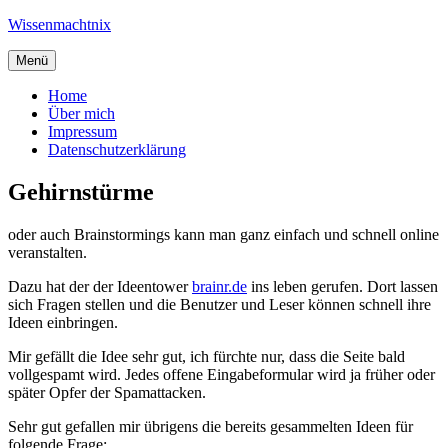
Zum
Wissenmachtnix
Inhalt
springen
Menü
Home
Über mich
Impressum
Datenschutzerklärung
Gehirnstürme
oder auch Brainstormings kann man ganz einfach und schnell online
veranstalten.
Dazu hat der der Ideentower
brainr.de
ins leben gerufen. Dort lassen
sich Fragen stellen und die Benutzer und Leser können schnell ihre
Ideen einbringen.
Mir gefällt die Idee sehr gut, ich fürchte nur, dass die Seite bald
vollgespamt wird. Jedes offene Eingabeformular wird ja früher oder
später Opfer der Spamattacken.
Sehr gut gefallen mir übrigens die bereits gesammelten Ideen für
folgende Frage: