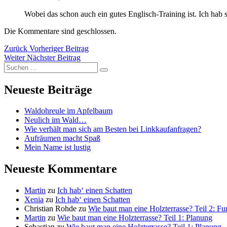
Wobei das schon auch ein gutes Englisch-Training ist. Ich ha
Die Kommentare sind geschlossen.
Beitragsnavigation
Vorheriger
Zurück
Vorheriger Beitrag
Nächster
Beitrag:
Weiter
Nächster Beitrag
Suchen
Beitrag:
Suchen
nach:
Neueste Beiträge
Waldohreule im Apfelbaum
Neulich im Wald…
Wie verhält man sich am Besten bei Linkkaufanfragen?
Aufräumen macht Spaß
Mein Name ist lustig
Neueste Kommentare
Martin
zu
Ich hab‘ einen Schatten
Xenia
zu
Ich hab‘ einen Schatten
Christian Rohde
zu
Wie baut man eine Holzterrasse? Teil 2: F
Martin
zu
Wie baut man eine Holzterrasse? Teil 1: Planung
Sebastian
zu
Wie baut man eine Holzterrasse? Teil 1: Planung