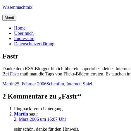
Zum
Wissenmachtnix
Inhalt
springen
Menü
Home
Über mich
Impressum
Datenschutzerklärung
Fastr
Danke dem RSS-Blogger bin ich über ein supertolles kleines Internets
Bei
Fastr
muß man die Tags von Flickr-Bildern erraten. Es tauchen im
Autor
Veröffentlicht
Kategorien
Schlagwörter
Martin
25. Februar 2006
Sehen
fun
,
Internet
,
Spiel
am
2 Kommentare zu „Fastr“
Pingback: vom Untergang
Martin
sagt:
2. März 2006 um 16:07 Uhr
sehr schön, danke für den Hinweis.