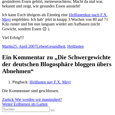
gesünderen Essen gehört, meineserachtens. Macht da mal was
bekannt und zeigt, wie gesundes Essen aussieht!
Ich kann Euch übrigens als Einstieg eine
Heilfastenkur nach F.X.
Mayr
empfehlen. Ich hab‘ jetzt in knapp 3 Wochen von 80 auf 71
Kilo runter und bin nun langsam wieder am Aufbauen (nicht
Gewicht, sondern Essen 😉 ).
Viel Erfolg!!!
Autor
Veröffentlicht
Kategorien
Schlagwörter
Martin
25. April 2007
Leben
Gesundheit
,
Heilfasten
am
Ein Kommentar zu „Die Schwergewichte
der deutschen Blogosphäre bloggen übers
Abnehmen“
Pingback:
Heilfasten nay F.X. Mayr
Die Kommentare sind geschlossen.
Beitragsnavigation
Vorheriger
Zurück
Wie werden wir manipuliert?
Nächster
Beitrag:
Weiter
Erdbienen im Garten
Suchen
Beitrag:
Suchen
nach: