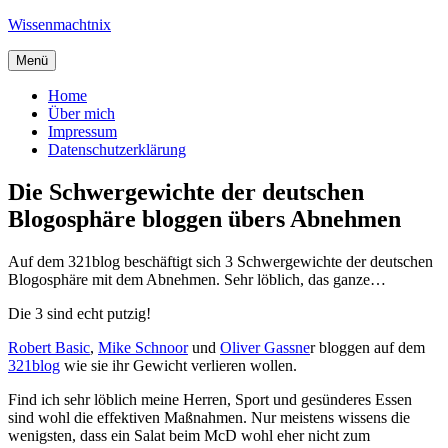
Zum
Wissenmachtnix
Inhalt
springen
Menü
Home
Über mich
Impressum
Datenschutzerklärung
Die Schwergewichte der deutschen
Blogosphäre bloggen übers Abnehmen
Auf dem 321blog beschäftigt sich 3 Schwergewichte der deutschen
Blogosphäre mit dem Abnehmen. Sehr löblich, das ganze…
Die 3 sind echt putzig!
Robert Basic
,
Mike Schnoor
und
Oliver Gassne
r bloggen auf dem
321blog
wie sie ihr Gewicht verlieren wollen.
Find ich sehr löblich meine Herren, Sport und gesünderes Essen
sind wohl die effektiven Maßnahmen. Nur meistens wissens die
wenigsten, dass ein Salat beim McD wohl eher nicht zum