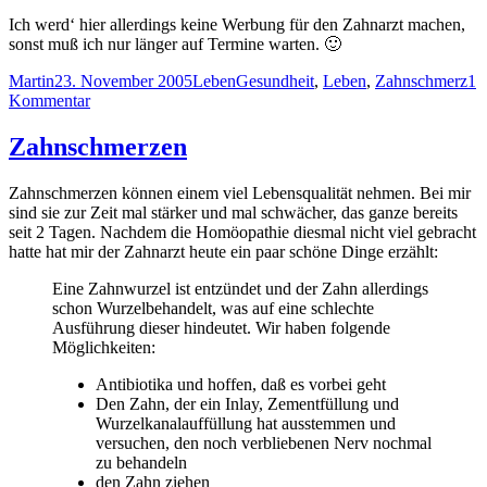
Ich werd‘ hier allerdings keine Werbung für den Zahnarzt machen,
sonst muß ich nur länger auf Termine warten. 🙂
Autor
Veröffentlicht
Kategorien
Schlagwörter
Martin
23. November 2005
Leben
Gesundheit
,
Leben
,
Zahnschmerz
1
am
zu
Kommentar
Zahnschmerzen,
die
Zahnschmerzen
zweite…
Zahnschmerzen können einem viel Lebensqualität nehmen. Bei mir
sind sie zur Zeit mal stärker und mal schwächer, das ganze bereits
seit 2 Tagen. Nachdem die Homöopathie diesmal nicht viel gebracht
hatte hat mir der Zahnarzt heute ein paar schöne Dinge erzählt:
Eine Zahnwurzel ist entzündet und der Zahn allerdings
schon Wurzelbehandelt, was auf eine schlechte
Ausführung dieser hindeutet. Wir haben folgende
Möglichkeiten:
Antibiotika und hoffen, daß es vorbei geht
Den Zahn, der ein Inlay, Zementfüllung und
Wurzelkanalauffüllung hat ausstemmen und
versuchen, den noch verbliebenen Nerv nochmal
zu behandeln
den Zahn ziehen