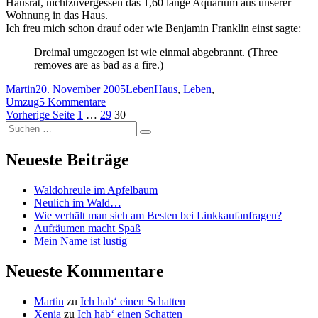
Hausrat, nichtzuvergessen das 1,60 lange Aquarium aus unserer
Wohnung in das Haus.
Ich freu mich schon drauf oder wie Benjamin Franklin einst sagte:
Dreimal umgezogen ist wie einmal abgebrannt. (Three
removes are as bad as a fire.)
Autor
Veröffentlicht
Kategorien
Schlagwörter
Martin
20. November 2005
Leben
Haus
,
Leben
,
am
zu
Umzug
5 Kommentare
Seitennummerierung
Seite
Seite
Umzug,
Seite
Vorherige Seite
1
…
29
30
Suchen
die
der
Suchen
nach:
erste
Beiträge
Neueste Beiträge
Waldohreule im Apfelbaum
Neulich im Wald…
Wie verhält man sich am Besten bei Linkkaufanfragen?
Aufräumen macht Spaß
Mein Name ist lustig
Neueste Kommentare
Martin
zu
Ich hab‘ einen Schatten
Xenia
zu
Ich hab‘ einen Schatten