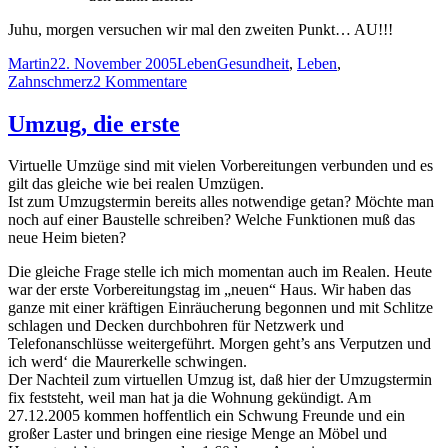
Juhu, morgen versuchen wir mal den zweiten Punkt… AU!!!
Autor
Veröffentlicht
Kategorien
Schlagwörter
Martin
22. November 2005
Leben
Gesundheit
,
Leben
,
am
zu
Zahnschmerz
2 Kommentare
Zahnschmerzen
Umzug, die erste
Virtuelle Umzüge sind mit vielen Vorbereitungen verbunden und es
gilt das gleiche wie bei realen Umzügen.
Ist zum Umzugstermin bereits alles notwendige getan? Möchte man
noch auf einer Baustelle schreiben? Welche Funktionen muß das
neue Heim bieten?
Die gleiche Frage stelle ich mich momentan auch im Realen. Heute
war der erste Vorbereitungstag im „neuen“ Haus. Wir haben das
ganze mit einer kräftigen Einräucherung begonnen und mit Schlitze
schlagen und Decken durchbohren für Netzwerk und
Telefonanschlüsse weitergeführt. Morgen geht’s ans Verputzen und
ich werd‘ die Maurerkelle schwingen.
Der Nachteil zum virtuellen Umzug ist, daß hier der Umzugstermin
fix feststeht, weil man hat ja die Wohnung gekündigt. Am
27.12.2005 kommen hoffentlich ein Schwung Freunde und ein
großer Laster und bringen eine riesige Menge an Möbel und