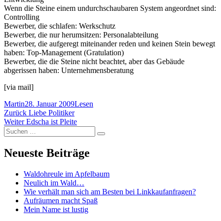
Wenn die Steine einem undurchschaubaren System angeordnet sind:
Controlling
Bewerber, die schlafen: Werkschutz
Bewerber, die nur herumsitzen: Personalabteilung
Bewerber, die aufgeregt miteinander reden und keinen Stein bewegt
haben: Top-Management (Gratulation)
Bewerber, die die Steine nicht beachtet, aber das Gebäude
abgerissen haben: Unternehmensberatung
[via mail]
Autor
Veröffentlicht
Kategorien
Martin
28. Januar 2009
Lesen
Beitragsnavigation
am
Vorheriger
Zurück
Liebe Politiker
Nächster
Beitrag:
Weiter
Edscha ist Pleite
Suchen
Beitrag:
Suchen
nach:
Neueste Beiträge
Waldohreule im Apfelbaum
Neulich im Wald…
Wie verhält man sich am Besten bei Linkkaufanfragen?
Aufräumen macht Spaß
Mein Name ist lustig