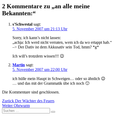
2 Kommentare zu „an alle meine
Bekannten:“
s'Schwestal
sagt:
5. November 2007 um 21:13 Uhr
Sorry, ich kann’s nicht lassen:
„achja: Ich werd nicht verraten, wem ich da wo ertappt hab.“
–> Der Dativ ist dem Akkusativ sein Tod, hmm? *g*
Ich will’s trotzdem wissen!!! 😉
Martin
sagt:
5. November 2007 um 22:00 Uhr
ich hülle mein Haupt in Schweigen… oder so ähnlich 😉
… und das mit der Grammatik übe ich noch 🙂
Die Kommentare sind geschlossen.
Beitragsnavigation
Vorheriger
Zurück
Der Wächter des Feuers
Nächster
Beitrag:
Weiter
Ohrwurm
Suchen
Beitrag:
Suchen
nach: