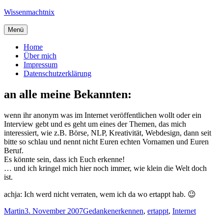
Zum
Wissenmachtnix
Inhalt
springen
Menü
Home
Über mich
Impressum
Datenschutzerklärung
an alle meine Bekannten:
wenn ihr anonym was im Internet veröffentlichen wollt oder ein
Interview gebt und es geht um eines der Themen, das mich
interessiert, wie z.B. Börse, NLP, Kreativität, Webdesign, dann seit
bitte so schlau und nennt nicht Euren echten Vornamen und Euren
Beruf.
Es könnte sein, dass ich Euch erkenne!
… und ich kringel mich hier noch immer, wie klein die Welt doch
ist.
achja: Ich werd nicht verraten, wem ich da wo ertappt hab. 😉
Autor
Veröffentlicht
Kategorien
Schlagwörter
Martin
3. November 2007
Gedanken
erkennen
,
ertappt
,
Internet
am