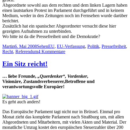
Abgeordnete sowohl aus dem rechten und dem linken Lagern haben
einen lautstarken Protest im Parlament durchgeführt und in keinem
Medium, weder in den Zeitungen noch im Fernsehen wurde darüber
berichtet.
Zusätzlich hat ein spanischer Abgeordneter versucht diese hier
gezeigten Aufnahmen zu unterbinden.
Wo bitte ist da die Pressefreiheit und die Demokratie?
Autor
Veröffentlicht
Kategorien
Schlagwörter
Martin
6. Mai 2008
Sehen
EU
,
EU-Verfassung
,
Politik
,
Pressefreiheit
,
am
zu
Recht
,
Referendum
4 Kommentare
Was
wir
Ein Sitz reicht!
wohl
niemals
… liebe Freunde,
„Querdenker“, Vordenker
,
im
Visionäre, Zustandsverbesserer,Betroffene und
Fernsehen
verantwortungsvolle Europäer!
sehen
werden…
Es geht auch anders!
Das Europäische Parlament tagt nicht nur in Brüssel. Einmal pro
Monat zieht das komplette Parlament nach Straßburg um, mit allen
Abgeordneten und Mitarbeitern, mit vielen Akten und Material. Der
monatliche Umzug kostet den europäischen Steuerzahler über 200