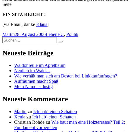
Seite
EIN SITZ REICHT !
[via Email, danke
Klaus
]
Autor
Veröffentlicht
Kategorien
Schlagwörter
Martin
28. August 2006
Leben
EU
,
Politik
Suchen
am
Suchen
nach:
Neueste Beiträge
Waldohreule im Apfelbaum
Neulich im Wald…
Wie verhält man sich am Besten bei Linkkaufanfragen?
Aufräumen macht Spaß
Mein Name ist lustig
Neueste Kommentare
Martin
zu
Ich hab‘ einen Schatten
Xenia
zu
Ich hab‘ einen Schatten
Christian Rohde
zu
Wie baut man eine Holzterrasse? Teil 2:
Fundament vorbereiten