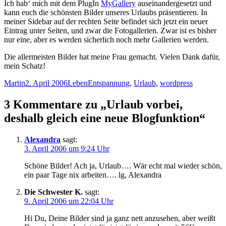
Ich hab‘ mich mit dem PlugIn
MyGallery
auseinandergesetzt und
kann euch die schönsten Bilder unseres Urlaubs präsentieren. In
meiner Sidebar auf der rechten Seite befindet sich jetzt ein neuer
Eintrag unter Seiten, und zwar die Fotogallerien. Zwar ist es bisher
nur eine, aber es werden sicherlich noch mehr Gallerien werden.
Die allermeisten Bilder hat meine Frau gemacht. Vielen Dank dafür,
mein Schatz!
Autor
Veröffentlicht
Kategorien
Schlagwörter
Martin
2. April 2006
Leben
Entspannung
,
Urlaub
,
wordpress
am
3 Kommentare zu „Urlaub vorbei,
deshalb gleich eine neue Blogfunktion“
Alexandra
sagt:
3. April 2006 um 9:24 Uhr
Schöne Bilder! Ach ja, Urlaub…. Wär echt mal wieder schön,
ein paar Tage nix arbeiten…. lg, Alexandra
Die Schwester K.
sagt:
9. April 2006 um 22:04 Uhr
Hi Du, Deine Bilder sind ja ganz nett anzusehen, aber weißt