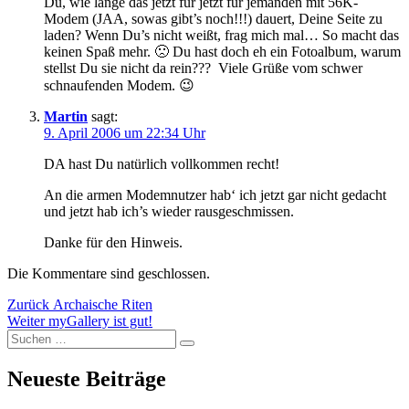
Du, wie lange das jetzt für jetzt für jemanden mit 56K-
Modem (JAA, sowas gibt’s noch!!!) dauert, Deine Seite zu
laden? Wenn Du’s nicht weißt, frag mich mal… So macht das
keinen Spaß mehr. 🙁 Du hast doch eh ein Fotoalbum, warum
stellst Du sie nicht da rein??? Viele Grüße vom schwer
schnaufenden Modem. 😉
Martin
sagt:
9. April 2006 um 22:34 Uhr
DA hast Du natürlich vollkommen recht!
An die armen Modemnutzer hab‘ ich jetzt gar nicht gedacht
und jetzt hab ich’s wieder rausgeschmissen.
Danke für den Hinweis.
Die Kommentare sind geschlossen.
Beitragsnavigation
Vorheriger
Zurück
Archaische Riten
Nächster
Beitrag:
Weiter
myGallery ist gut!
Suchen
Beitrag:
Suchen
nach:
Neueste Beiträge