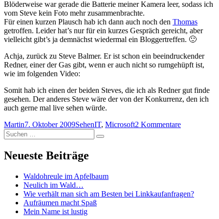
Blöderweise war gerade die Batterie meiner Kamera leer, sodass ich
vom Steve kein Foto mehr zusammenbrachte.
Für einen kurzen Plausch hab ich dann auch noch den
Thomas
getroffen. Leider hat’s nur für ein kurzes Gespräch gereicht, aber
vielleicht gibt’s ja demnächst wiedermal ein Bloggertreffen. 🙂
Achja, zurück zu Steve Balmer. Er ist schon ein beeindruckender
Redner, einer der Gas gibt, wenn er auch nicht so rumgehüpft ist,
wie im folgenden Video:
Somit hab ich einen der beiden Steves, die ich als Redner gut finde
gesehen. Der anderes Steve wäre der von der Konkurrenz, den ich
auch gerne mal live sehen würde.
Autor
Veröffentlicht
Kategorien
Schlagwörter
zu
Martin
7. Oktober 2009
Sehen
IT
,
Microsoft
2 Kommentare
Suchen
am
Steve
Suchen
nach:
Balmer
live
Neueste Beiträge
Waldohreule im Apfelbaum
Neulich im Wald…
Wie verhält man sich am Besten bei Linkkaufanfragen?
Aufräumen macht Spaß
Mein Name ist lustig