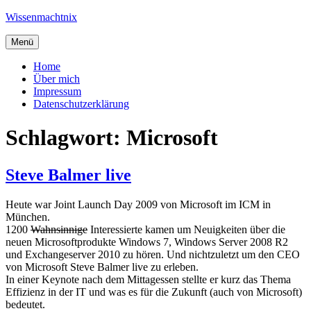
Zum
Wissenmachtnix
Inhalt
springen
Menü
Home
Über mich
Impressum
Datenschutzerklärung
Schlagwort:
Microsoft
Steve Balmer live
Heute war Joint Launch Day 2009 von Microsoft im ICM in
München.
1200
Wahnsinnige
Interessierte kamen um Neuigkeiten über die
neuen Microsoftprodukte Windows 7, Windows Server 2008 R2
und Exchangeserver 2010 zu hören. Und nichtzuletzt um den CEO
von Microsoft Steve Balmer live zu erleben.
In einer Keynote nach dem Mittagessen stellte er kurz das Thema
Effizienz in der IT und was es für die Zukunft (auch von Microsoft)
bedeutet.