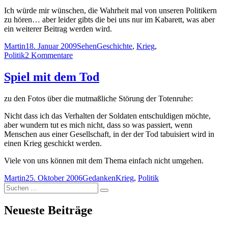
Ich würde mir wünschen, die Wahrheit mal von unseren Politikern
zu hören… aber leider gibts die bei uns nur im Kabarett, was aber
ein weiterer Beitrag werden wird.
Autor
Veröffentlicht
Kategorien
Schlagwörter
Martin
18. Januar 2009
Sehen
Geschichte
,
Krieg
,
am
zu
Politik
2 Kommentare
Die
Wahrheit
Spiel mit dem Tod
stirbt
im
zu den Fotos über die mutmaßliche Störung der Totenruhe:
Krieg
zuerst
Nicht dass ich das Verhalten der Soldaten entschuldigen möchte,
aber wundern tut es mich nicht, dass so was passiert, wenn
Menschen aus einer Gesellschaft, in der der Tod tabuisiert wird in
einen Krieg geschickt werden.
Viele von uns können mit dem Thema einfach nicht umgehen.
Autor
Veröffentlicht
Kategorien
Schlagwörter
Martin
25. Oktober 2006
Gedanken
Krieg
,
Politik
Suchen
am
Suchen
nach:
Neueste Beiträge