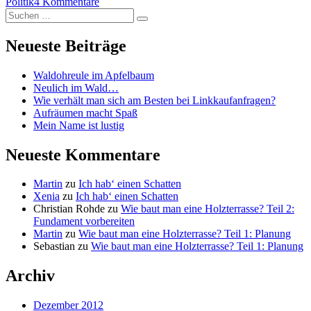
am
zu
Politik
4 Kommentare
Suchen
Betrunken
Suchen
nach:
zur
Wahl?
Neueste Beiträge
Waldohreule im Apfelbaum
Neulich im Wald…
Wie verhält man sich am Besten bei Linkkaufanfragen?
Aufräumen macht Spaß
Mein Name ist lustig
Neueste Kommentare
Martin
zu
Ich hab‘ einen Schatten
Xenia
zu
Ich hab‘ einen Schatten
Christian Rohde
zu
Wie baut man eine Holzterrasse? Teil 2:
Fundament vorbereiten
Martin
zu
Wie baut man eine Holzterrasse? Teil 1: Planung
Sebastian
zu
Wie baut man eine Holzterrasse? Teil 1: Planung
Archiv
Dezember 2012