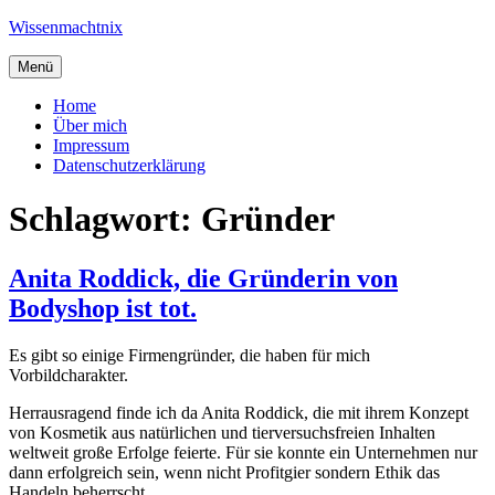
Zum
Wissenmachtnix
Inhalt
springen
Menü
Home
Über mich
Impressum
Datenschutzerklärung
Schlagwort:
Gründer
Anita Roddick, die Gründerin von
Bodyshop ist tot.
Es gibt so einige Firmengründer, die haben für mich
Vorbildcharakter.
Herrausragend finde ich da Anita Roddick, die mit ihrem Konzept
von Kosmetik aus natürlichen und tierversuchsfreien Inhalten
weltweit große Erfolge feierte. Für sie konnte ein Unternehmen nur
dann erfolgreich sein, wenn nicht Profitgier sondern Ethik das
Handeln beherrscht.