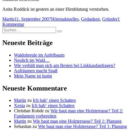
Anita Roddick ist gestern an einer Hirnblutung verstorben.
Autor
Veröffentlicht
Kategorien
Schlagwörter
Martin
11. September 2007
Hören
aktuelles
,
Gedanken
,
Gründer
1
am
zu
Kommentar
Suchen
Anita
Suchen
nach:
Roddick,
die
Neueste Beiträge
Gründerin
von
Waldohreule im Apfelbaum
Bodyshop
Neulich im Wald…
ist
Wie verhält man sich am Besten bei Linkkaufanfragen?
tot.
Aufräumen macht Spaß
Mein Name ist lustig
Neueste Kommentare
Martin
zu
Ich hab‘ einen Schatten
Xenia
zu
Ich hab‘ einen Schatten
Christian Rohde
zu
Wie baut man eine Holzterrasse? Teil 2:
Fundament vorbereiten
Martin
zu
Wie baut man eine Holzterrasse? Teil 1: Planung
Sebastian
zu
Wie baut man eine Holzterrasse? Teil 1: Planung