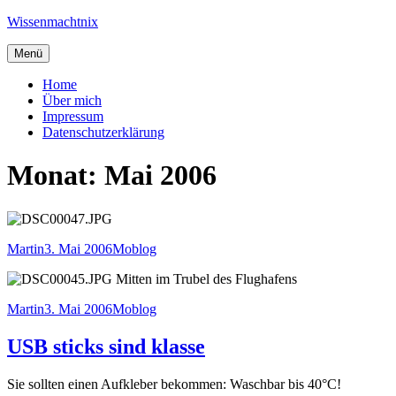
Zum
Wissenmachtnix
Inhalt
springen
Menü
Home
Über mich
Impressum
Datenschutzerklärung
Monat:
Mai 2006
Autor
Veröffentlicht
Kategorien
Martin
3. Mai 2006
Moblog
am
Mitten im Trubel des Flughafens
Autor
Veröffentlicht
Kategorien
Martin
3. Mai 2006
Moblog
am
USB sticks sind klasse
Sie sollten einen Aufkleber bekommen: Waschbar bis 40°C!