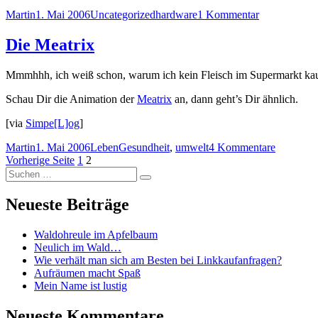
Autor
Veröffentlicht
Kategorien
Schlagwörter
zu
Martin
1. Mai 2006
Uncategorized
hardware
1 Kommentar
am
USB
sticks
Die Meatrix
sind
klasse
Mmmhhh, ich weiß schon, warum ich kein Fleisch im Supermarkt ka
Schau Dir die Animation der
Meatrix
an, dann geht’s Dir ähnlich.
[via
Simpe[L]og
]
Autor
Veröffentlicht
Kategorien
Schlagwörter
zu
Martin
1. Mai 2006
Leben
Gesundheit
,
umwelt
4 Kommentare
Seitennummerierung
am
Seite
Seite
Die
Vorherige Seite
1
2
Suchen
Meatrix
der
Suchen
nach:
Beiträge
Neueste Beiträge
Waldohreule im Apfelbaum
Neulich im Wald…
Wie verhält man sich am Besten bei Linkkaufanfragen?
Aufräumen macht Spaß
Mein Name ist lustig
Neueste Kommentare